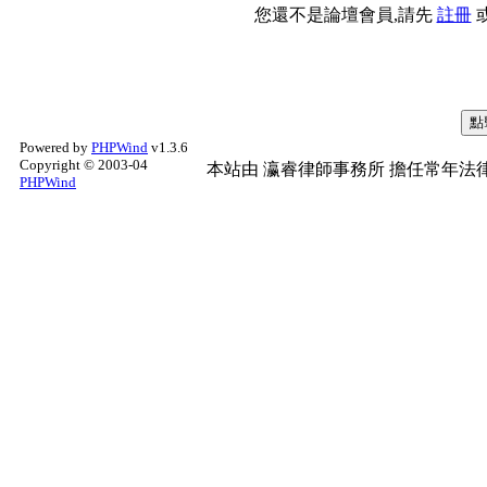
您還不是論壇會員,請先
註冊
Powered by
PHPWind
v1.3.6
Copyright © 2003-04
本站由
瀛睿律師事務所
擔任常年法律
PHPWind