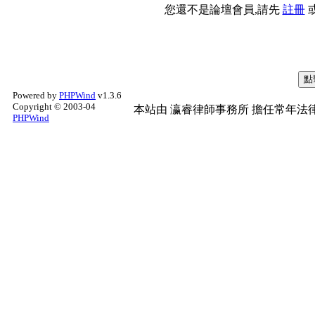
您還不是論壇會員,請先
註冊
Powered by
PHPWind
v1.3.6
Copyright © 2003-04
本站由
瀛睿律師事務所
擔任常年法律
PHPWind