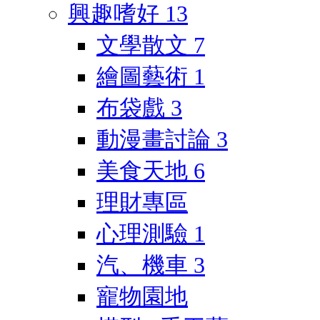
興趣嗜好
13
文學散文
7
繪圖藝術
1
布袋戲
3
動漫畫討論
3
美食天地
6
理財專區
心理測驗
1
汽、機車
3
寵物園地