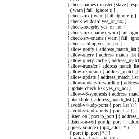
[ check-names ( master | slave | resp
( warn | fail | ignore ); ]
[ check-mx ( warn | fail | ignore ); ]
[ check-wildcard yes_or_no; ]
[ check-integrity yes_or_no; ]
[ check-mx-cname ( warn | fail | ignor
[ check-srv-cname ( warn | fail | ignor
[ check-sibling yes_or_no; ]
[ allow-notify { address_match_list }
[ allow-query { address_match_list }
[ allow-query-cache { address_match_
[ allow-transfer { address_match_list
[ allow-recursion { address_match_lis
[ allow-update { address_match_list 
[ allow-update-forwarding { address_
[ update-check-ksk yes_or_no; ]
[ allow-v6-synthesis { address_match_
[ blackhole { address_match_list }; ]
[ avoid-v4-udp-ports { port_list }; ]
[ avoid-v6-udp-ports { port_list }; ]
[ listen-on [ port ip_port ] { address_
[ listen-on-v6 [ port ip_port ] { addr
[ query-source ( ( ip4_addr | * )
[ port ( ip_port | * ) ] |
[ address ( ip4_addr | * ) ]