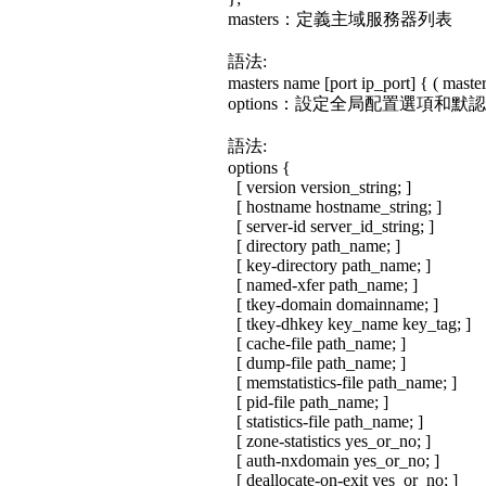
masters：定義主域服務器列表
語法:
masters name [port ip_port] { ( masters_
options：設定全局配置選項和默
語法:
options {
[ version version_string; ]
[ hostname hostname_string; ]
[ server-id server_id_string; ]
[ directory path_name; ]
[ key-directory path_name; ]
[ named-xfer path_name; ]
[ tkey-domain domainname; ]
[ tkey-dhkey key_name key_tag; ]
[ cache-file path_name; ]
[ dump-file path_name; ]
[ memstatistics-file path_name; ]
[ pid-file path_name; ]
[ statistics-file path_name; ]
[ zone-statistics yes_or_no; ]
[ auth-nxdomain yes_or_no; ]
[ deallocate-on-exit yes_or_no; ]