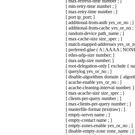
[ max-refresh-time number ; ]
[ min-retry-time number ; ]
[ max-retry-time number ; ]
[ port ip_port; ]
[ additional-from-auth yes_or_no ; ]
[ additional-from-cache yes_or_no ; 
[ random-device path_name ; ]
[ max-cache-size size_spec ; ]
[ match-mapped-addresses yes_or_no
[ preferred-glue ( A | AAAA | NONE 
[ edns-udp-size number; ]
[ max-udp-size number; ]
[ root-delegation-only [ exclude { nam
[ querylog yes_or_no ; ]
[ disable-algorithms domain { algorith
[ acache-enable yes_or_no ; ]
[ acache-cleaning-interval number; ]
[ max-acache-size size_spec ; ]
[ clients-per-query number ; ]
[ max-clients-per-query number ; ]
[ masterfile-format (text|raw) ; ]
[ empty-server name ; ]
[ empty-contact name ; ]
[ empty-zones-enable yes_or_no ; ]
[ disable-empty-zone zone_name ; ]