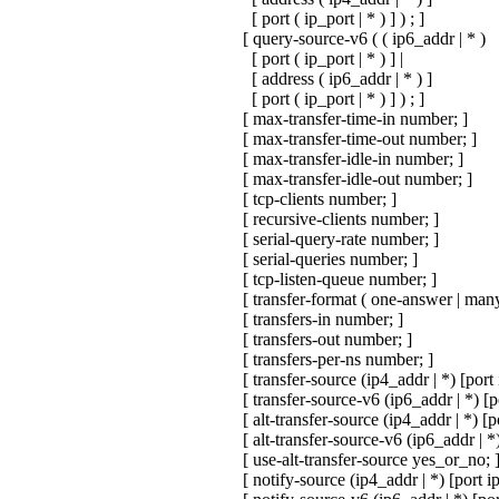
[ port ( ip_port | * ) ] ) ; ]
[ query-source-v6 ( ( ip6_addr | * )
[ port ( ip_port | * ) ] |
[ address ( ip6_addr | * ) ]
[ port ( ip_port | * ) ] ) ; ]
[ max-transfer-time-in number; ]
[ max-transfer-time-out number; ]
[ max-transfer-idle-in number; ]
[ max-transfer-idle-out number; ]
[ tcp-clients number; ]
[ recursive-clients number; ]
[ serial-query-rate number; ]
[ serial-queries number; ]
[ tcp-listen-queue number; ]
[ transfer-format ( one-answer | many
[ transfers-in number; ]
[ transfers-out number; ]
[ transfers-per-ns number; ]
[ transfer-source (ip4_addr | *) [port 
[ transfer-source-v6 (ip6_addr | *) [po
[ alt-transfer-source (ip4_addr | *) [po
[ alt-transfer-source-v6 (ip6_addr | *) 
[ use-alt-transfer-source yes_or_no; 
[ notify-source (ip4_addr | *) [port ip