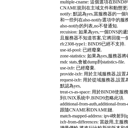
multiple-cname: 這個選項
CNAME規則在主域文件和動態更
notify: 默認為yes,當服務器
和一些列在also-notify選項中的服務
also-notify的列表,no不發通知.
recuision: 如果為yes,
且服務器不知道答案,它將回復一個參
rfc2308-type1: BIND9已經不支持.
use-id-pool: 已經廢棄.
zone-statistics: 如果為
rndc stats,會被dump到statistics-file.
use-ixfr: 已經廢棄.
provide-ixfr: 用於主域服務
request-ixfr: 用於從域服
默認為yes,
treat-cs-as-space: 用於
到UNIX系統中.BIND9忽略此項.
additional-from-auth,add
跟隨CNAME和DNAME鏈.
match-mapped-address: ipv4映射
ixfr-from-differenc
增量傳輸,將進行比較新的版本和