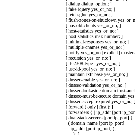
[ dialup dialup_option; ]
[ fake-iquery yes_or_no; ]
[ fetch-glue yes_or_no; ]
[ flush-zones-on-shutdown yes_or_n
[ has-old-clients yes_or_no; ]
[ host-statistics yes_or_no; ]
[ host-statistics-max number; ]
[ minimal-responses yes_or_no; ]
[ multiple-cnames yes_or_no; ]
[ notify yes_or_no | explicit | master-
[ recursion yes_or_no; ]
[ rfc2308-type1 yes_or_no; ]
[ use-id-pool yes_or_no; ]
[ maintain-ixfr-base yes_or_no; ]
[ dnssec-enable yes_or_no; ]
[ dnssec-validation yes_or_no; ]
[ dnssec-lookaside domain trust-anc
[ dnssec-must-be-secure domain yes
[ dnssec-accept-expired yes_or_no; 
[ forward ( only | first ); ]
[ forwarders { [ ip_addr [port ip_port] 
[ dual-stack-servers [port ip_port] {
( domain_name [port ip_port] |
ip_addr [port ip_port] ) ;
... }; ]