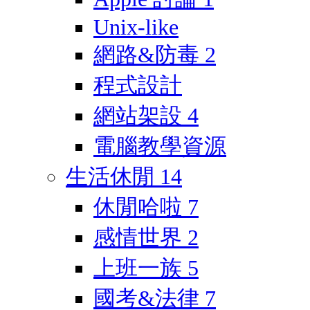
Unix-like
網路&防毒
2
程式設計
網站架設
4
電腦教學資源
生活休閒
14
休閒哈啦
7
感情世界
2
上班一族
5
國考&法律
7