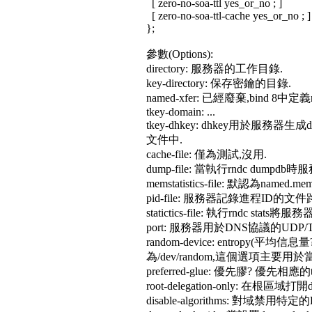
[ zero-no-soa-ttl yes_or_no ; ]
[ zero-no-soa-ttl-cache yes_or_no ; ]
};
參數(Options):
directory: 服務器的工作目錄.
key-directory: 保存密鑰的目錄.
named-xfer: 已經廢棄,bind 8中定
tkey-domain: ...
tkey-dhkey: dhkey用於
文件中.
cache-file: 僅為測試,沒用.
dump-file: 當執行rndc dumpd
memstatistics-file: 默認為
pid-file: 服務器記錄進程ID的文件
statictics-file: 執行rndc st
port: 服務器用於DNS協議的UDP/
random-device: entropy
為/dev/random,這個選項主要
preferred-glue: 優先膠? 優先相應的typ
root-delegation-only: 在根
disable-algorithms: 對域禁