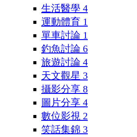
生活醫學
4
運動體育
1
單車討論
1
釣魚討論
6
旅遊討論
4
天文觀星
3
攝影分享
8
圖片分享
4
數位影視
2
笑話集錦
3