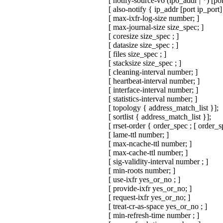
[ notify-source-v6 (ip6_addr | *) [port
[ also-notify { ip_addr [port ip_port] ; 
[ max-ixfr-log-size number; ]
[ max-journal-size size_spec; ]
[ coresize size_spec ; ]
[ datasize size_spec ; ]
[ files size_spec ; ]
[ stacksize size_spec ; ]
[ cleaning-interval number; ]
[ heartbeat-interval number; ]
[ interface-interval number; ]
[ statistics-interval number; ]
[ topology { address_match_list }];
[ sortlist { address_match_list }];
[ rrset-order { order_spec ; [ order_spe
[ lame-ttl number; ]
[ max-ncache-ttl number; ]
[ max-cache-ttl number; ]
[ sig-validity-interval number ; ]
[ min-roots number; ]
[ use-ixfr yes_or_no ; ]
[ provide-ixfr yes_or_no; ]
[ request-ixfr yes_or_no; ]
[ treat-cr-as-space yes_or_no ; ]
[ min-refresh-time number ; ]