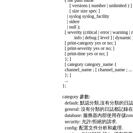
( file path name
[ versions ( number | unlimited ) ]
[ size size spec ]
| syslog syslog_facility
| stderr
| null );
[ severity (critical | error | warning | n
info | debug [ level ] | dynamic )
[ print-category yes or no; ]
[ print-severity yes or no; ]
[ print-time yes or no; ]
}; ]
[ category category_name {
channel_name ; [ channel_name ; ... 
}; ]
...
};
category 參數:
default: 默認分類,沒有分類
general: 沒有分類的日誌都記錄
database: 服務器內部使用存儲zo
security: 允許/拒絕的請求.
config: 配置文件分析和處理.