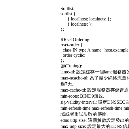
Sortlist:
sortlist {
{ localhost; localnets; };
{ localnets; };
};
RRset Ordering:
rrset-order {
class IN type A name "host.example
order cyclic;
};
節(Tuning):
lame-ttl: 設定緩存一個lame服務
max-ncache-ttl: 為了減
過7天.
max-cache-ttl: 設定服務器
min-roots: BIND9無效.
sig-validity-interval: 
min-refresh-time,max-refresh
域或者重試失敗的傳輸.
edns-udp-size: 這個參數設定發出
max-udp-size: 設定最大的EDNS