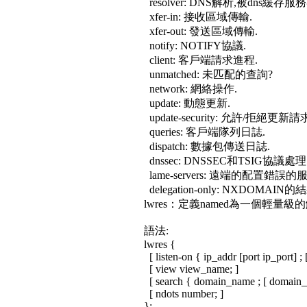
resolver: DNS解析,被dns緩
xfer-in: 接收區域傳輸.
xfer-out: 發送區域傳輸.
notify: NOTIFY協議.
client: 客戶端請求進程.
unmatched: 未匹配的查詢?
network: 網絡操作.
update: 動態更新.
update-security: 允許/拒絕更新請
queries: 客戶端隊列日誌.
dispatch: 數據包傳送日誌.
dnssec: DNSSEC和TSIG協議處理
lame-servers: 遠端的配置錯
delegation-only: NXDOMAIN
lwres：定義named為一個輕量級
語法:
lwres {
[ listen-on { ip_addr [port ip_port] ; [ 
[ view view_name; ]
[ search { domain_name ; [ domain_na
[ ndots number; ]
};