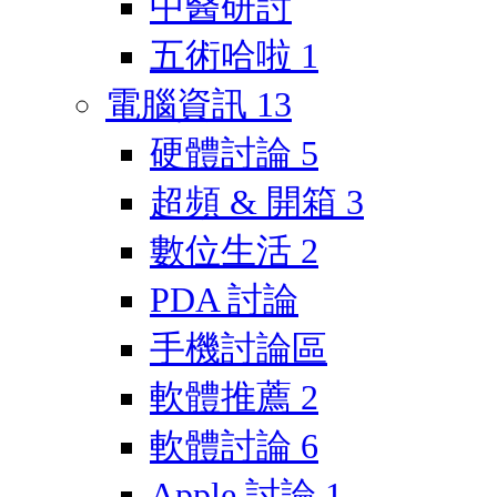
中醫研討
五術哈啦
1
電腦資訊
13
硬體討論
5
超頻 & 開箱
3
數位生活
2
PDA 討論
手機討論區
軟體推薦
2
軟體討論
6
Apple 討論
1