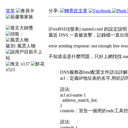
笑笑
分享:
[FreeBSD][發表] named.conf 的設定說明
最近 DNS 一直被攻擊，記錄檔一直出
級別:
風雲人物
error sending response: not enough free res
不知道這是什麼問題，只好上網找找 nam
x137
x523
DNS服務器bind配置文件語法詳解
acl：定義IP地址表的名字,用於
語法:
acl acl-name {
address_match_list;
}
controls：宣告一個用於rndc工
語法:
controls {