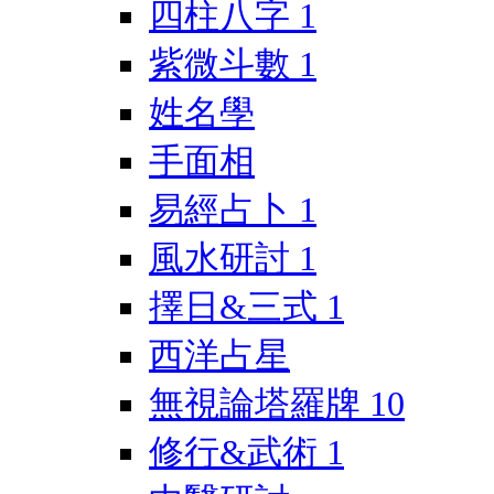
四柱八字
1
紫微斗數
1
姓名學
手面相
易經占卜
1
風水研討
1
擇日&三式
1
西洋占星
無視論塔羅牌
10
修行&武術
1