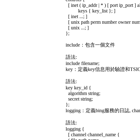
[ inet ( ip_addr | * ) [ port ip_port ]
keys { key_list }; ]
[ inet ...; ]
[ unix path perm number owner numbe
[ unix ...; ]
};
include：包含一個文件
語法:
include filename;
key：定義key信息用於驗證和TSI
語法:
key key_id {
algorithm string;
secret string;
};
logging：定義bing服務的日誌, channel
語法:
logging {
[ channel channel_name {