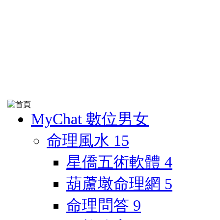
MyChat 數位男女
命理風水
15
星僑五術軟體
4
葫蘆墩命理網
5
命理問答
9