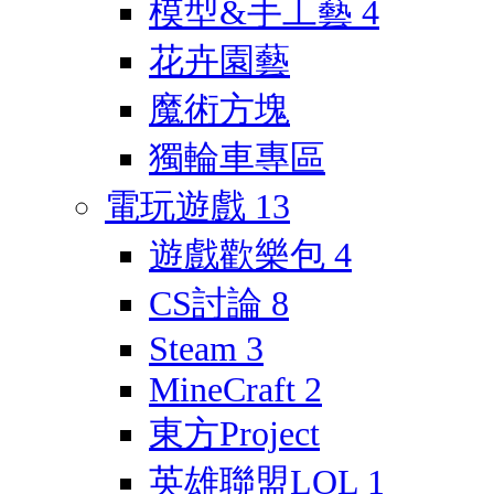
模型&手工藝
4
花卉園藝
魔術方塊
獨輪車專區
電玩遊戲
13
遊戲歡樂包
4
CS討論
8
Steam
3
MineCraft
2
東方Project
英雄聯盟LOL
1