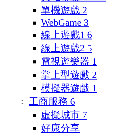
單機遊戲
2
WebGame
3
線上遊戲1
6
線上遊戲2
5
電視遊樂器
1
掌上型遊戲
2
模擬器遊戲
1
工商服務
6
虛擬城市
7
好康分享