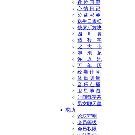
数 位 画 廊
心 情 日 记
公 益 彩 券
送生日蛋糕
俄罗斯方块
四 川 省
猜 数 字
比 大 小
泡 泡 龙
许 愿 池
万 年 历
经 期 计 算
体 重 测 量
音 乐 点 播
卫 星 地 图
时间戳字幕
男女聊天室
求助
论坛守则
会员等级
会员权限