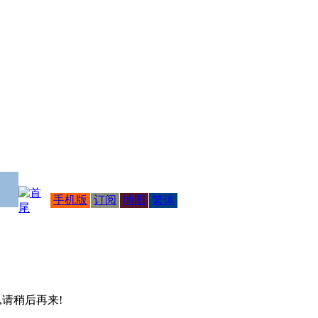
手机版
订阅
地图
繁体
 ,请稍后再来!