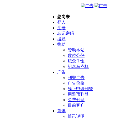
您尚未
登入
注册
忘记密码
搜寻
赞助
赞助本站
数位公仔
纪念Ｔ恤
纪念马克杯
广告
刊登广告
广告价格
线上申请刊登
用雅币刊登
免费刊登
目前客户
简讯
简讯说明