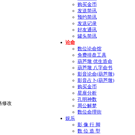
购买金币
发送简讯
预约简讯
发送记录
好友通讯
罐头简讯
论命
数位论命馆
免费排盘工具
葫芦墩 优生造命
葫芦墩 八字命书
影音论命(葫芦墩)
影音占卜(葫芦墩)
购买金币
星座分析
孔明神数
周公解梦
数位命理街
娱乐
影 像 行 脚
数 位 造 型