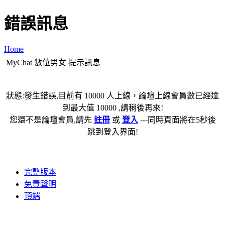
錯誤訊息
Home
MyChat 數位男女 提示訊息
狀態:發生錯誤,目前有 10000 人上線，論壇上線會員數已經達
到最大值 10000 ,請稍後再來!
您還不是論壇會員,請先
註冊
或
登入
---同時頁面將在5秒後
跳到登入界面!
完整版本
免責聲明
頂端