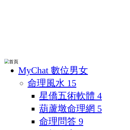
MyChat 數位男女
命理風水
15
星僑五術軟體
4
葫蘆墩命理網
5
命理問答
9