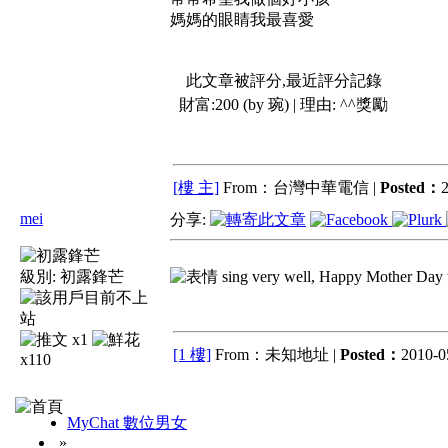
媽媽的眼睛我最喜愛
此文章被評分,最近評分記錄
財富:200 (by 琬) | 理由:
^^獎勵
[樓 主]
From：台灣中華電信 |
Posted：
2
mei
分享:
級別:
初露鋒芒
sing very well, Happy Mother Day to 
x1
[1 樓]
From：未知地址 |
Posted：
2010-0
x110
MyChat 數位男女
»