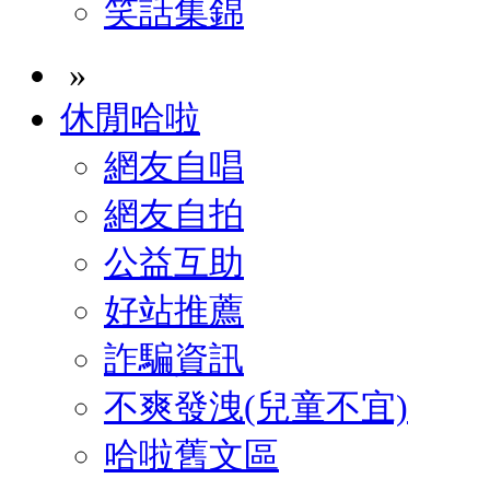
笑話集錦
»
休閒哈啦
網友自唱
網友自拍
公益互助
好站推薦
詐騙資訊
不爽發洩(兒童不宜)
哈啦舊文區