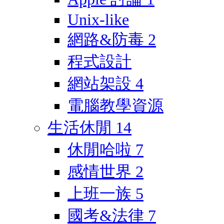
Unix-like
網路&防毒
2
程式設計
網站架設
4
電腦教學資源
生活休閒
14
休閒哈啦
7
感情世界
2
上班一族
5
國考&法律
7