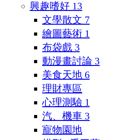
興趣嗜好
13
文學散文
7
繪圖藝術
1
布袋戲
3
動漫畫討論
3
美食天地
6
理財專區
心理測驗
1
汽、機車
3
寵物園地