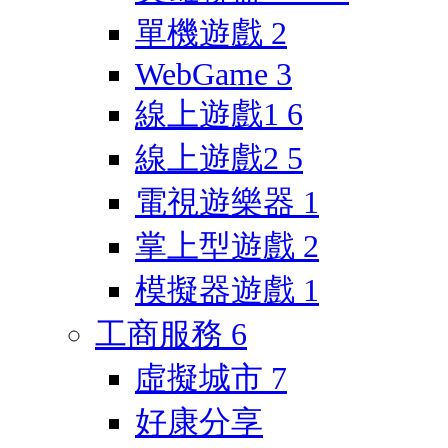
單機遊戲
2
WebGame
3
線上遊戲1
6
線上遊戲2
5
電視遊樂器
1
掌上型遊戲
2
模擬器遊戲
1
工商服務
6
虛擬城市
7
好康分享