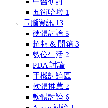
中醫研討
五術哈啦
1
電腦資訊
13
硬體討論
5
超頻 & 開箱
3
數位生活
2
PDA 討論
手機討論區
軟體推薦
2
軟體討論
6
Apple 討論
1