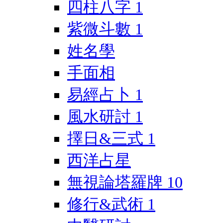
四柱八字
1
紫微斗數
1
姓名學
手面相
易經占卜
1
風水研討
1
擇日&三式
1
西洋占星
無視論塔羅牌
10
修行&武術
1