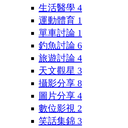
生活醫學
4
運動體育
1
單車討論
1
釣魚討論
6
旅遊討論
4
天文觀星
3
攝影分享
8
圖片分享
4
數位影視
2
笑話集錦
3