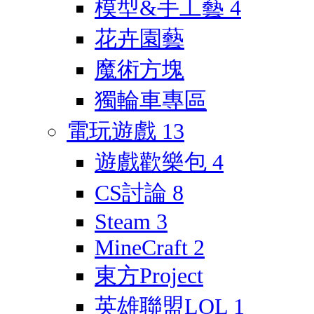
模型&手工藝
4
花卉園藝
魔術方塊
獨輪車專區
電玩遊戲
13
遊戲歡樂包
4
CS討論
8
Steam
3
MineCraft
2
東方Project
英雄聯盟LOL
1