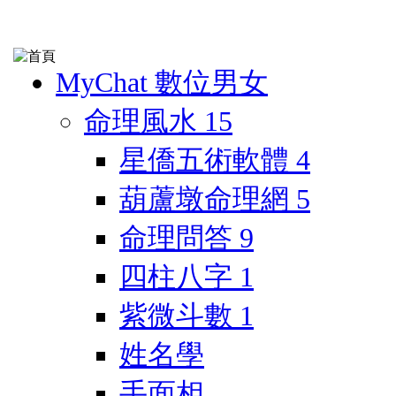
MyChat 數位男女
命理風水
15
星僑五術軟體
4
葫蘆墩命理網
5
命理問答
9
四柱八字
1
紫微斗數
1
姓名學
手面相