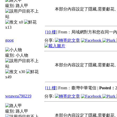
級別:
路人甲
本部分內容設定了
隱藏
,需要
獻花
x0
x13
[10 樓]
From：局域網對方和您在同一內
goog
分享:
級別:
小人物
本部分內容設定了
隱藏
,需要
獻花
x30
x49
[11 樓]
From：臺灣中華電信 |
Posted：
2
weawea790219
分享:
級別:
路人甲
本部分內容設定了
隱藏
,需要
獻花