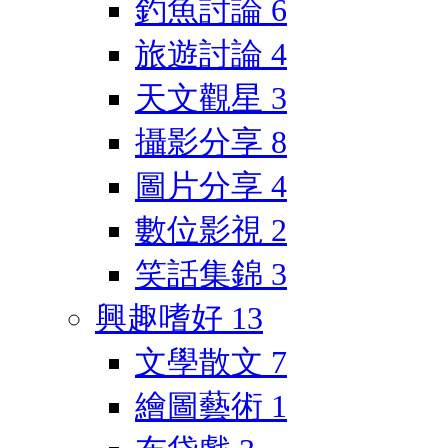
釣魚討論
6
旅遊討論
4
天文觀星
3
攝影分享
8
圖片分享
4
數位影視
2
笑話集錦
3
興趣嗜好
13
文學散文
7
繪圖藝術
1