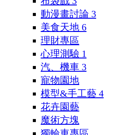
布袋戲
3
動漫畫討論
3
美食天地
6
理財專區
心理測驗
1
汽、機車
3
寵物園地
模型&手工藝
4
花卉園藝
魔術方塊
獨輪車專區