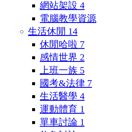
網站架設
4
電腦教學資源
生活休閒
14
休閒哈啦
7
感情世界
2
上班一族
5
國考&法律
7
生活醫學
4
運動體育
1
單車討論
1