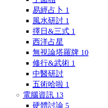
易經占卜
1
風水研討
1
擇日&三式
1
西洋占星
無視論塔羅牌
10
修行&武術
1
中醫研討
五術哈啦
1
電腦資訊
13
硬體討論
5