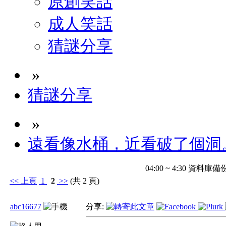
原創笑話
成人笑話
猜謎分享
»
猜謎分享
»
遠看像水桶，近看破了個洞
04:00 ~ 4:30 
<<
上頁
1
2
>>
(共 2 頁)
abc16677
分享: