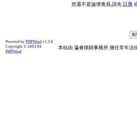
您還不是論壇會員,請先
註冊
Powered by
PHPWind
v1.3.6
Copyright © 2003-04
本站由
瀛睿律師事務所
擔任常年法律
PHPWind