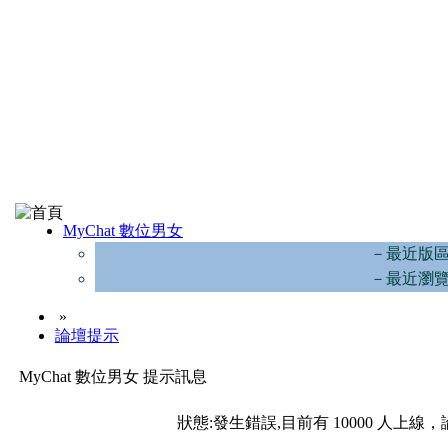
MyChat 數位男女
－最近版
－最近瀏
»
論壇提示
MyChat 數位男女 提示訊息
狀態:發生錯誤,目前有 10000 人上線