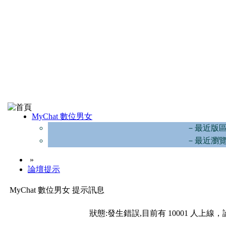
MyChat 數位男女
－最近版
－最近瀏
»
論壇提示
MyChat 數位男女 提示訊息
狀態:發生錯誤,目前有 10001 人上線