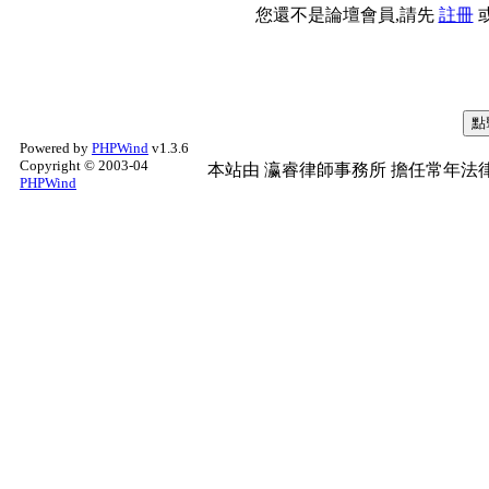
您還不是論壇會員,請先
註冊
Powered by
PHPWind
v1.3.6
Copyright © 2003-04
本站由
瀛睿律師事務所
擔任常年法律
PHPWind