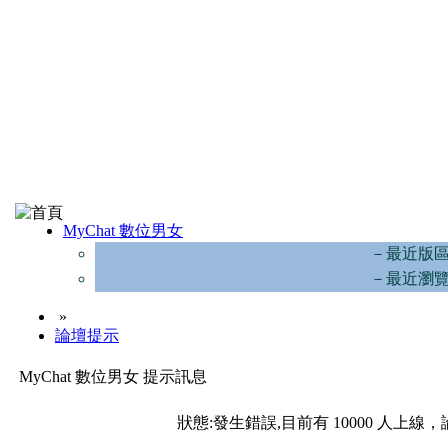
MyChat 數位男女
－最近版
－最近瀏
»
論壇提示
MyChat 數位男女 提示訊息
狀態:發生錯誤,目前有 10000 人上線