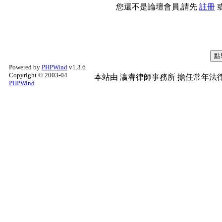
您還不是論壇會員,請先
註冊
Powered by
PHPWind
v1.3.6
Copyright © 2003-04
本站由
瀛睿律師事務所
擔任常年法律
PHPWind