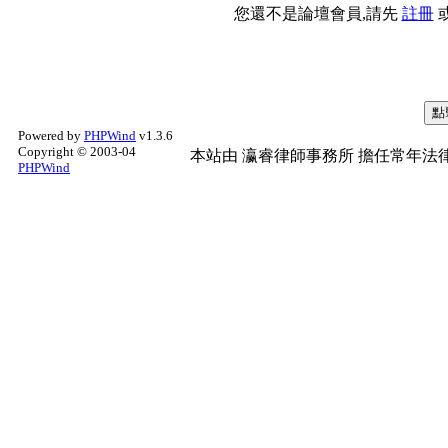
您還不是論壇會員,請先
註冊
Powered by
PHPWind
v1.3.6
Copyright © 2003-04
本站由
瀛睿律師事務所
擔任常年法律
PHPWind