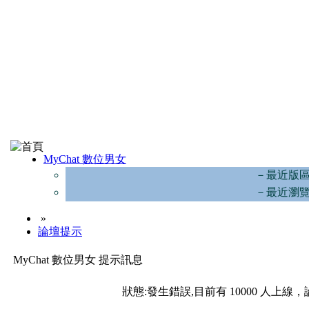
MyChat 數位男女
－最近版
－最近瀏
»
論壇提示
MyChat 數位男女 提示訊息
狀態:發生錯誤,目前有 10000 人上線