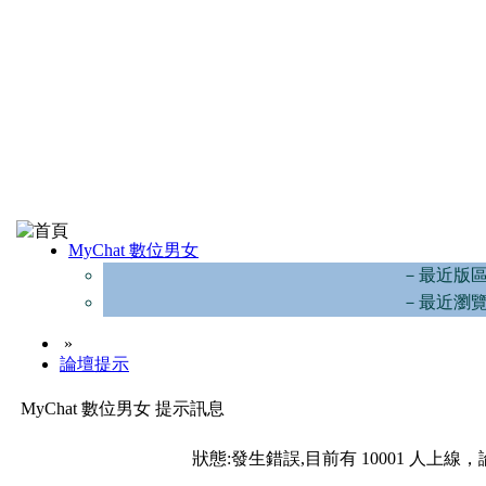
MyChat 數位男女
－最近版
－最近瀏
»
論壇提示
MyChat 數位男女 提示訊息
狀態:發生錯誤,目前有 10001 人上線