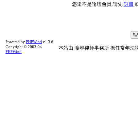
您還不是論壇會員,請先
註冊
Powered by
PHPWind
v1.3.6
Copyright © 2003-04
本站由
瀛睿律師事務所
擔任常年法律
PHPWind