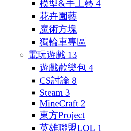
模型&手工藝
4
花卉園藝
魔術方塊
獨輪車專區
電玩遊戲
13
遊戲歡樂包
4
CS討論
8
Steam
3
MineCraft
2
東方Project
英雄聯盟LOL
1