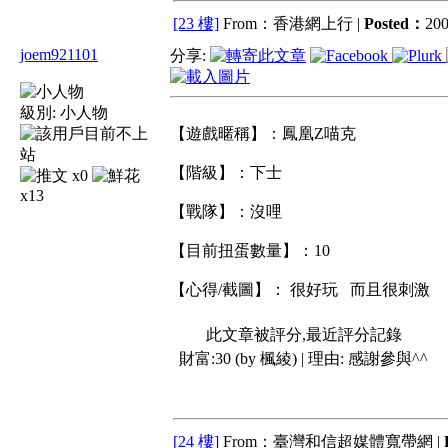
[23 樓]
From：香港網上行 |
Posted：
200
joem921101
分享:
級別:
小人物
【遊戲暱稱】：鳳凰Z喵克
【階級】：下士
x0
x13
【戰隊】：沒哩
【目前扭蛋數量】：10
【心得/截圖】： 很好玩 而且很刺激
此文章被評分,最近評分記錄
財富:30 (by 楓綾) | 理由:
感謝參與^^
[24 樓]
From：臺灣和信超媒體寬帶網 |