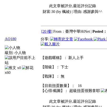
此文章被評分,最近評分記錄
財富:30 (by 楓綾) | 理由:
感謝參與^^
[20 樓]
From：臺灣中華HiNet |
Posted：
AQ180
分享:
級別:
小人物
【遊戲暱稱】： 新人上手
【階級】： 下士
x0
x60
【戰隊】： 無
【目前扭蛋數量】： 16
【心得/截圖】： 超級扭蛋很難拿耶
此文章被評分,最近評分記錄