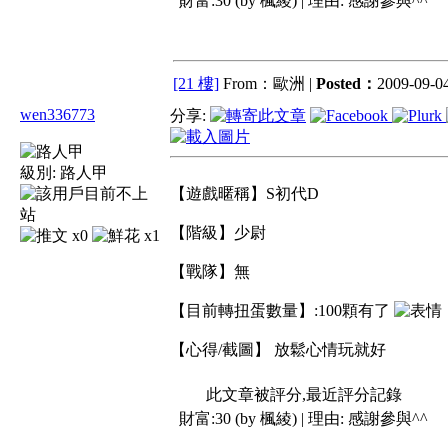
財富:30 (by 楓綾) | 理由:
感謝參與^^
[21 樓]
From：歐洲 |
Posted：
2009-09-04
wen336773
分享:
級別:
路人甲
【遊戲暱稱】S初代D
【階級】少尉
x0
x1
【戰隊】無
【目前轉扭蛋數量】:100顆有了
【心得/截圖】 放鬆心情玩就好
此文章被評分,最近評分記錄
財富:30 (by 楓綾) | 理由:
感謝參與^^