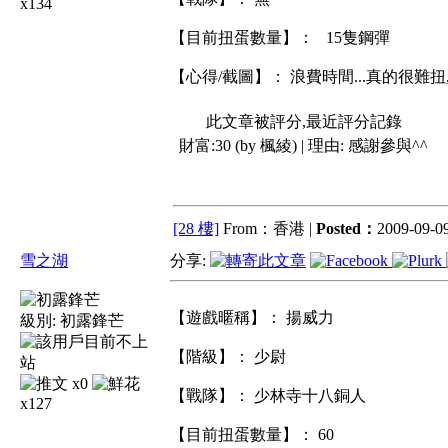
x134
【目前扭蛋數量】： 15隻鋼彈
【心得/截圖】： 浪費時間...真的很難扭,
此文章被評分,最近評分記錄
財富:30 (by 楓綾) | 理由:
感謝參與^^
[28 樓]
From：香港 |
Posted：
2009-09-09
雪之湖
分享:
【遊戲暱稱】： 揚威力
級別:
初露鋒芒
【階級】： 少尉
x0
【戰隊】： 少林寺十八銅人
x127
【目前扭蛋數量】： 60