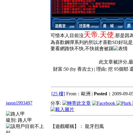
天帝.天使
可惜本人目前沒
.那是因
為喜歡鋼彈系列的所以才喜歡SD好玩是好玩不
要看網路快不快,不快就會被踢
此文章被評分,
財富:50 (by 香吉士) | 理由:
挖 95個耶
[25 樓]
From：歐洲 |
Posted：
2009-09-05
jason1993497
分享:
級別:
路人甲
【遊戲暱稱】： 龍牙烈風