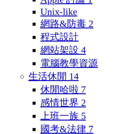
Unix-like
網路&防毒
2
程式設計
網站架設
4
電腦教學資源
生活休閒
14
休閒哈啦
7
感情世界
2
上班一族
5
國考&法律
7