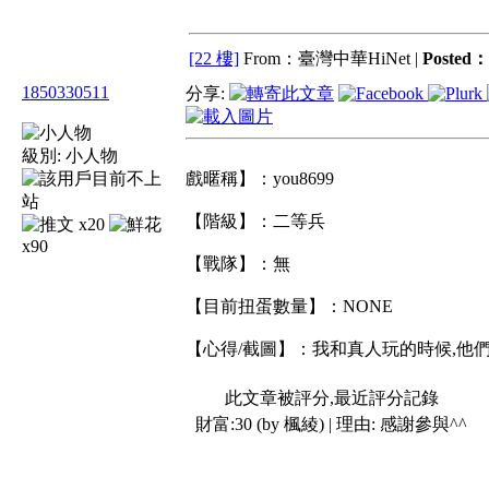
[22 樓]
From：臺灣中華HiNet |
Posted：
1850330511
分享:
級別:
小人物
戲暱稱】：you8699
【階級】：二等兵
x20
x90
【戰隊】：無
【目前扭蛋數量】：NONE
【心得/截圖】：我和真人玩的時候,他們
此文章被評分,最近評分記錄
財富:30 (by 楓綾) | 理由:
感謝參與^^