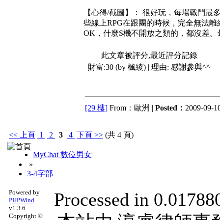
【心得/截圖】： 很好玩，每場戰鬥最
些線上RPG在跟團的時候，完全無法離線
OK，什麼S機不開放之類的，都沒差
此文章被評分,最近評分記錄
財富:30 (by 楓綾) | 理由:
感謝參與^^
[29 樓]
From：歐洲 |
Posted：
2009-09-10
<<
上頁
1
2
3
4
下頁
>>
(共 4 頁)
MyChat 數位男女
»
3-4字部
Powered by
Processed in 0.017880
PHPWind
v1.3.6
Copyright ©