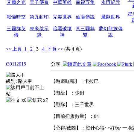
艾爾之光
天子傳奇
中華英雄
幸福五角
永恆紀元
星
戰慄時空
第九封印
完美世界
仙境傳說
魔獸世界
三國群英
未來啟示
暗黑破壞
真三國無
夢幻龍族傳
傳
錄
神
雙
說
<<
上頁
1
2
3
4
下頁
>>
(共 4 頁)
t39112015
分享:
級別:
路人甲
【遊戲暱稱】：卡拉巴
【階級】：少尉
x0
x7
【戰隊】：三千世界
【目前扭蛋數量】：84
【心得/截圖】：沒什心得~~好玩~一場