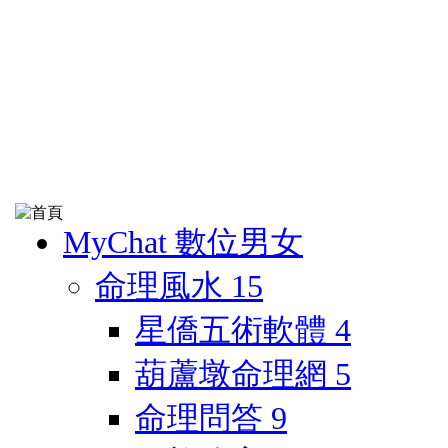
MyChat 數位男女
命理風水
15
星僑五術軟體
4
葫蘆墩命理網
5
命理問答
9