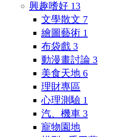
興趣嗜好
13
文學散文
7
繪圖藝術
1
布袋戲
3
動漫畫討論
3
美食天地
6
理財專區
心理測驗
1
汽、機車
3
寵物園地