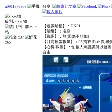
a0911878968
分享:
級別:
小人物
【遊戲暱稱】：DK01
【階級】：准尉
【戰隊】：無(因為不想加)
x37
【目前扭蛋數量】：95(有自由.正義.
x65
【心得/截圖】：怕被人罵說謊所以發圖
自由