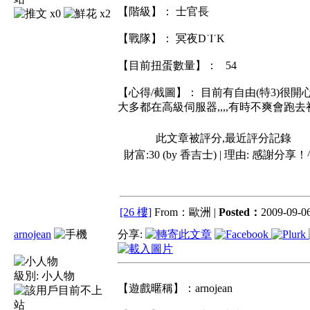
【階級】： 士官長
x0
x2
【戰隊】： 冥夜D˙I˙K
【目前扭蛋數量】： 54
【心得/截圖】： 目前有自由(特3)很
大多都在高級伺服器,,,,有時不爽會跑去
此文章被評分,最近評分記錄
財富:30 (by 香吉士) | 理由:
感謝分享！^
[26 樓]
From：歐洲 |
Posted：
2009-09-06
arnojean
分享:
級別:
小人物
【遊戲暱稱】：arnojean