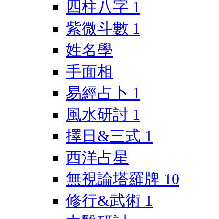
四柱八字
1
紫微斗數
1
姓名學
手面相
易經占卜
1
風水研討
1
擇日&三式
1
西洋占星
無視論塔羅牌
10
修行&武術
1