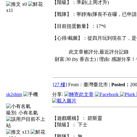
【階級】：準尉(上周才升)
x0
x11
【戰隊】：寧靜海(隊長不在囉，已申請
【目前扭蛋數量】：17*6
【心得/截圖】：從四月玩到現在了，
此文章被評分,最近評分記錄
財富:30 (by 香吉士) | 理由:
感謝分享！^
[27 樓]
From：臺灣臺北市 |
Posted：
200
sk2shim
分享:
級別:
小有名氣
【遊戲暱稱】： 碧斯靈
【階級】： 下士
x13
【戰隊】： 無