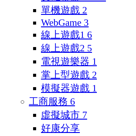
單機遊戲
2
WebGame
3
線上遊戲1
6
線上遊戲2
5
電視遊樂器
1
掌上型遊戲
2
模擬器遊戲
1
工商服務
6
虛擬城市
7
好康分享