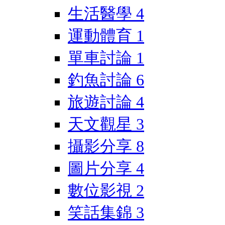
生活醫學
4
運動體育
1
單車討論
1
釣魚討論
6
旅遊討論
4
天文觀星
3
攝影分享
8
圖片分享
4
數位影視
2
笑話集錦
3