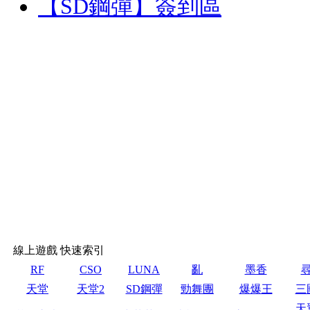
【SD鋼彈】簽到區
線上遊戲 快速索引
RF
CSO
LUNA
亂
墨香
天堂
天堂2
SD鋼彈
勁舞團
爆爆王
三
天