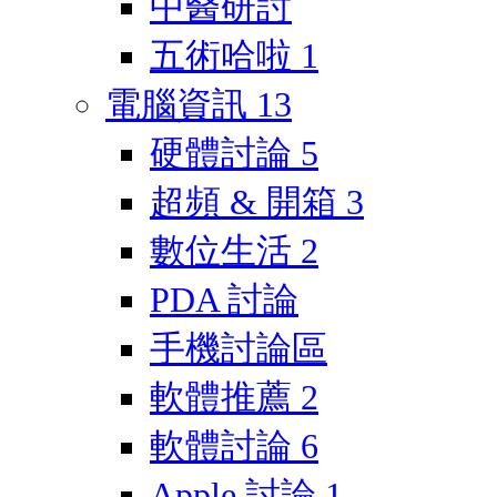
中醫研討
五術哈啦
1
電腦資訊
13
硬體討論
5
超頻 & 開箱
3
數位生活
2
PDA 討論
手機討論區
軟體推薦
2
軟體討論
6
Apple 討論
1