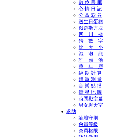
數 位 畫 廊
心 情 日 記
公 益 彩 券
送生日蛋糕
俄羅斯方塊
四 川 省
猜 數 字
比 大 小
泡 泡 龍
許 願 池
萬 年 曆
經 期 計 算
體 重 測 量
音 樂 點 播
衛 星 地 圖
時間戳字幕
男女聊天室
求助
論壇守則
會員等級
會員權限