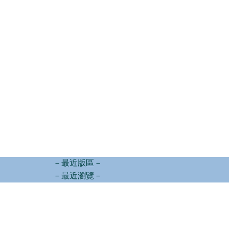
－最近版區－
－最近瀏覽－