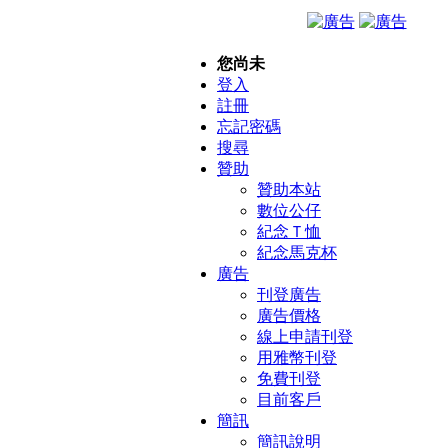
您尚未
登入
註冊
忘記密碼
搜尋
贊助
贊助本站
數位公仔
紀念Ｔ恤
紀念馬克杯
廣告
刊登廣告
廣告價格
線上申請刊登
用雅幣刊登
免費刊登
目前客戶
簡訊
簡訊說明