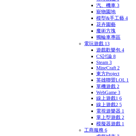
汽、機車
3
寵物園地
模型&手工藝
4
花卉園藝
魔術方塊
獨輪車專區
電玩遊戲
13
遊戲歡樂包
4
CS討論
8
Steam
3
MineCraft
2
東方Project
英雄聯盟LOL
1
單機遊戲
2
WebGame
3
線上遊戲1
6
線上遊戲2
5
電視遊樂器
1
掌上型遊戲
2
模擬器遊戲
1
工商服務
6