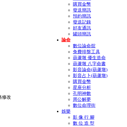
購買金幣
發送簡訊
預約簡訊
發送記錄
好友通訊
罐頭簡訊
論命
數位論命舘
免費排盤工具
葫蘆墩 優生造命
葫蘆墩 八字命書
影音論命(葫蘆墩)
影音占卜(葫蘆墩)
購買金幣
星座分析
孔明神數
周公解夢
數位命理街
娛樂
影 像 行 腳
數 位 造 型