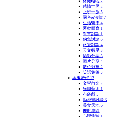
休閒哈啦
7
感情世界
2
上班一族
5
國考&法律
7
生活醫學
4
運動體育
1
單車討論
1
釣魚討論
6
旅遊討論
4
天文觀星
3
攝影分享
8
圖片分享
4
數位影視
2
笑話集錦
3
興趣嗜好
13
文學散文
7
繪圖藝術
1
布袋戲
3
動漫畫討論
3
美食天地
6
理財專區
心理測驗
1