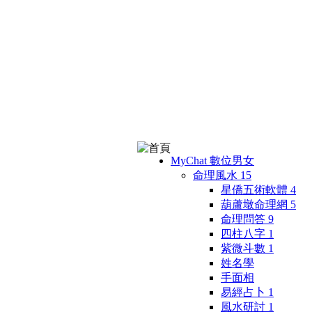
MyChat 數位男女
命理風水
15
星僑五術軟體
4
葫蘆墩命理網
5
命理問答
9
四柱八字
1
紫微斗數
1
姓名學
手面相
易經占卜
1
風水研討
1