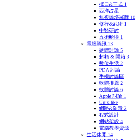
擇日&三式
1
西洋占星
無視論塔羅牌
10
修行&武術
1
中醫研討
五術哈啦
1
電腦資訊
13
硬體討論
5
超頻 & 開箱
3
數位生活
2
PDA 討論
手機討論區
軟體推薦
2
軟體討論
6
Apple 討論
1
Unix-like
網路&防毒
2
程式設計
網站架設
4
電腦教學資源
生活休閒
14