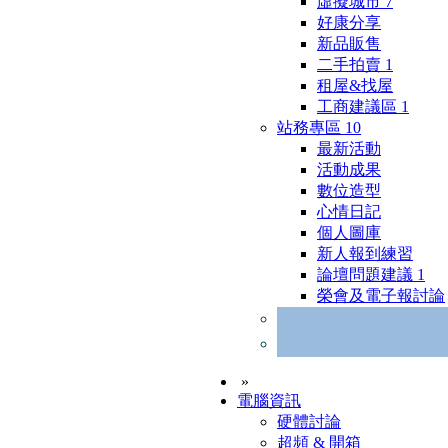
虛擬城市
7
好康分享
新品販售
二手拍賣
1
租屋&找屋
工商建議區
1
站務專區
10
最新活動
活動成果
數位造型
心情日記
個人圖庫
新人報到練習
論壇問題建議
1
榮會及電子報討論
»
電腦資訊
硬體討論
超頻 & 開箱