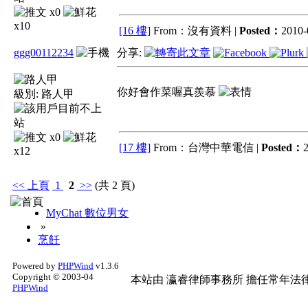
x0
x10
[16 樓]
From：沒有資料 |
Posted：
2010-
ggg00112234
分享:
你好會作菜喔真羨慕
級別:
路人甲
x0
[17 樓]
From：台灣中華電信 |
Posted：
2
x12
<<
上頁
1
2
>>
(共 2 頁)
MyChat 數位男女
»
烹飪
Powered by
PHPWind
v1.3.6
Copyright © 2003-04
本站由
瀛睿律師事務所
擔任常年法律
PHPWind