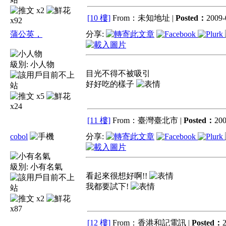
x2
[10 樓]
From：未知地址 |
Posted：
2009-
x92
蒲公英，
分享:
級別:
小人物
目光不得不被吸引
好好吃的樣子
x5
x24
[11 樓]
From：臺灣臺北市 |
Posted：
200
cobol
分享:
級別:
小有名氣
看起來很想好啊!!
我都要試下!
x2
x87
[12 樓]
From：香港和記電訊 |
Posted：
2