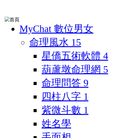
MyChat 數位男女
命理風水
15
星僑五術軟體
4
葫蘆墩命理網
5
命理問答
9
四柱八字
1
紫微斗數
1
姓名學
手面相