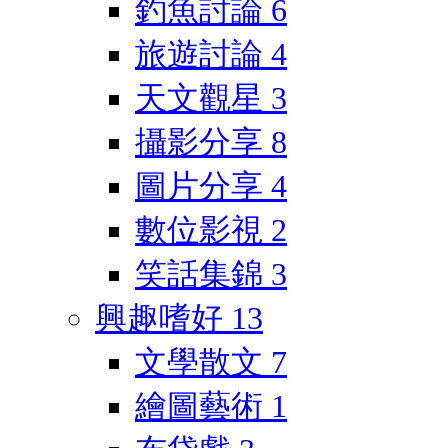
釣魚討論
6
旅遊討論
4
天文觀星
3
攝影分享
8
圖片分享
4
數位影視
2
笑話集錦
3
興趣嗜好
13
文學散文
7
繪圖藝術
1