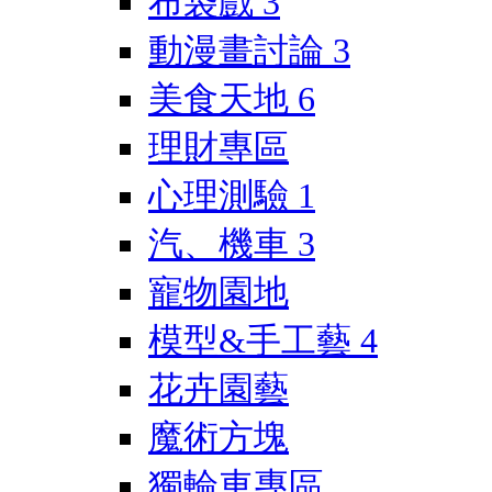
布袋戲
3
動漫畫討論
3
美食天地
6
理財專區
心理測驗
1
汽、機車
3
寵物園地
模型&手工藝
4
花卉園藝
魔術方塊
獨輪車專區