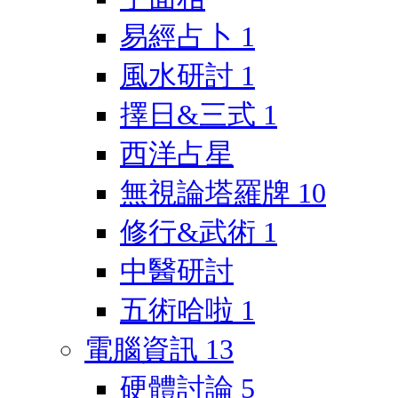
易經占卜
1
風水研討
1
擇日&三式
1
西洋占星
無視論塔羅牌
10
修行&武術
1
中醫研討
五術哈啦
1
電腦資訊
13
硬體討論
5