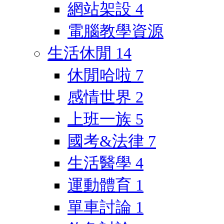
網站架設
4
電腦教學資源
生活休閒
14
休閒哈啦
7
感情世界
2
上班一族
5
國考&法律
7
生活醫學
4
運動體育
1
單車討論
1