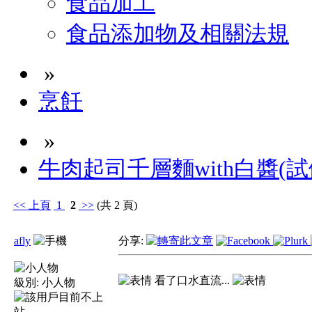
食品加工
食品添加物及相關法規
»
烹飪
»
牛肉起司千層麵with白醬(試
<<
上頁
1
2
>>
(共 2 頁)
afly
分享:
看了口水直流...
級別:
小人物