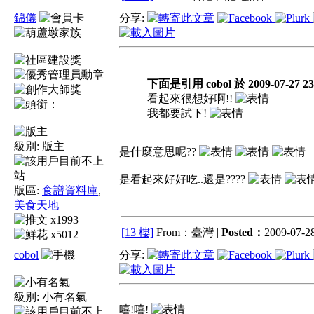
錦儀
分享:
下面是引用 cobol 於 2009-07-27 2
看起來很想好啊!!
我都要試下!
級別:
版主
是什麼意思呢??
是看起來好好吃..還是????
版區:
食譜資料庫
,
美食天地
x1993
[13 樓]
From：臺灣 |
Posted：
2009-07-28
x5012
cobol
分享:
級別:
小有名氣
嘻!嘻!