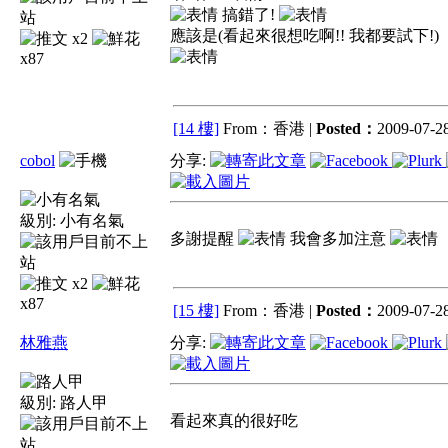
搞錯了!
應該是(看起來很想吃啊!! 我都要試下!)
x2
x87
[14 樓]
From：香港 |
Posted：
2009-07-28
cobol
分享:
級別:
小有名氣
多謝提醒
我會多加注意
x2
x87
[15 樓]
From：香港 |
Posted：
2009-07-28
林雅燕
分享:
級別:
路人甲
看起來真的很好吃