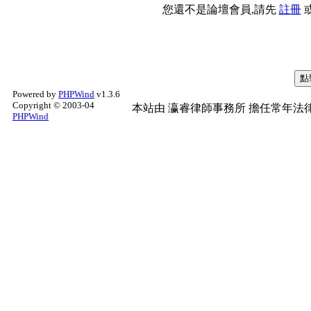
您還不是論壇會員,請先
註冊
Powered by
PHPWind
v1.3.6
Copyright © 2003-04
本站由
瀛睿律師事務所
擔任常年法律
PHPWind