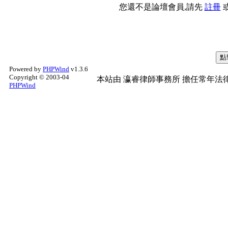
您還不是論壇會員,請先
註冊
Powered by
PHPWind
v1.3.6
Copyright © 2003-04
本站由
瀛睿律師事務所
擔任常年法律
PHPWind