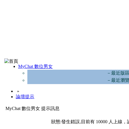
MyChat 數位男女
－最近版
－最近瀏
»
論壇提示
MyChat 數位男女 提示訊息
狀態:發生錯誤,目前有 10000 人上線