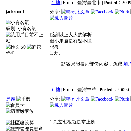
[5 樓]
From：臺灣臺北市 |
Posted：
2009
jackzone1
分享:
級別:
小有名氣
感謝以上大大的解析
但小弟還是有點不懂
x0
求教
x541
1.大 ..
訪客只能看到部份內容，免費
加
[6 樓]
From：臺灣中華 |
Posted：
2009-0
是泰
分享:
1.九玄七祖就是堂上所 ..