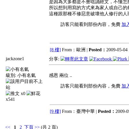
是因為大多都是不會唸誦經文，不懂怎
所以想到用寫的方式來為家人或自己的
這種跟那種不修惡意破壞他人修行的人而
訪客只能看到部份內容，免費
加
[8 樓]
From：歐洲 |
Posted：
2009-05-04 
jackzone1
分享:
級別:
小有名氣
感恩 兩位 ..
訪客只能看到部份內容，免費
加
x0
x541
[9 樓]
From：臺灣中華 |
Posted：
2009-05
<<
1
2
下頁
>>
(共 2 頁)