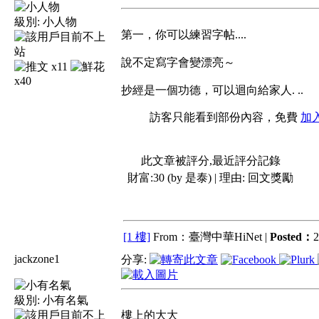
級別:
小人物
第一，你可以練習字帖....
說不定寫字會變漂亮～
x11
x40
抄經是一個功德，可以迴向給家人. ..
訪客只能看到部份內容，免費
加
此文章被評分,最近評分記錄
財富:30 (by 是泰) | 理由:
回文獎勵
[1 樓]
From：臺灣中華HiNet |
Posted：
2
jackzone1
分享:
級別:
小有名氣
樓上的大大