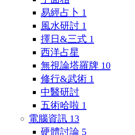
易經占卜
1
風水研討
1
擇日&三式
1
西洋占星
無視論塔羅牌
10
修行&武術
1
中醫研討
五術哈啦
1
電腦資訊
13
硬體討論
5