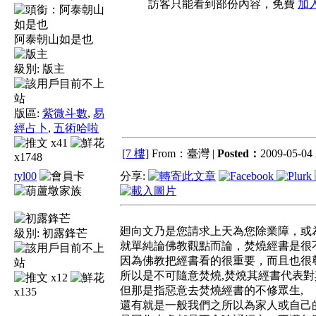
訪客只能看到部份內容，免費
加
阿泰朝山如是也
級別:
版主
版區:
紫微斗數
,
易
經占卜
,
五術哈啦
x41
[7 樓]
From：臺灣 |
Posted：
2009-05-04 
x1748
tyl00
分享:
廻向文乃是您請求上天為您除業障，或
級別:
初露鋒芒
就單純論佛教觀點而論，焚燒經書是很
因為佛教把經書看的很重要，而且也很
所以是不可隨意焚燒,焚燒其經書代表
x12
但那是指惡意去焚燒經書的不修眾生,
x135
還有就是一般我們之所以為家人或自己