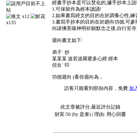
經書手抄本是可以焚化的,據手抄本上說
1.可保留作為經本讀誦!
2.如果書寫經文的目的在於調養心性,練
x12
3.書寫手抄本的目的在於廻向功德,可
x135
向諸佛菩薩神明祈願默念之後,自行至寺
迴向書文如下:
弟子˙ 抄
某某某 波若波羅蜜多心經 經本
信女˙ 印
功德迴向 (看你迴向為 ..
訪客只能看到部份內容，免費
加
此文章被評分,最近評分記錄
財富:50 (by 是泰) | 理由:
用心回覆