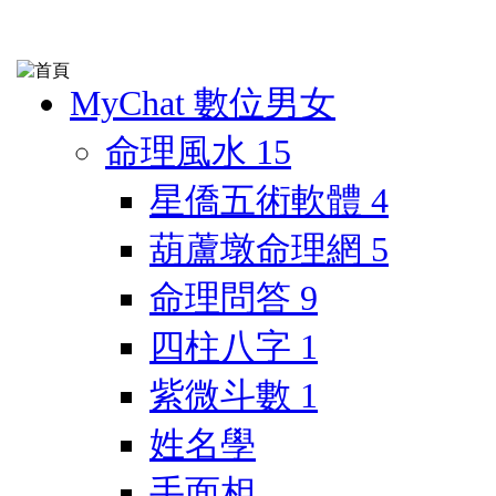
MyChat 數位男女
命理風水
15
星僑五術軟體
4
葫蘆墩命理網
5
命理問答
9
四柱八字
1
紫微斗數
1
姓名學
手面相