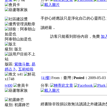
手抄心經應該只是淨化自己的心靈而已
讀經最 ..
訪客只能看到部份內容，免費
加
阿泰朝山如是也
級別:
版主
版區:
紫微斗數
,
易
經占卜
,
五術哈啦
x41
[4 樓]
From：臺灣 |
Posted：
2009-05-03 
x1748
tyl00
分享:
經書除非毀損以致無法讀誦之外建議勿焚
級別:
初露鋒芒