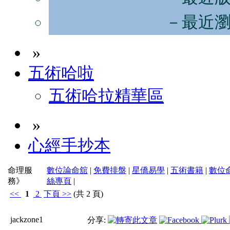
－最近
»
五術哈啦
五術哈拉精華區
»
心經手抄本
命理服
數位論命舘
|
免費排盤
|
星僑易學
|
五術書籍
|
數位
務》
絲專頁
|
<<
1
2
下頁
>>
(共 2 頁)
jackzone1
分享: