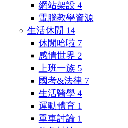
網站架設
4
電腦教學資源
生活休閒
14
休閒哈啦
7
感情世界
2
上班一族
5
國考&法律
7
生活醫學
4
運動體育
1
單車討論
1