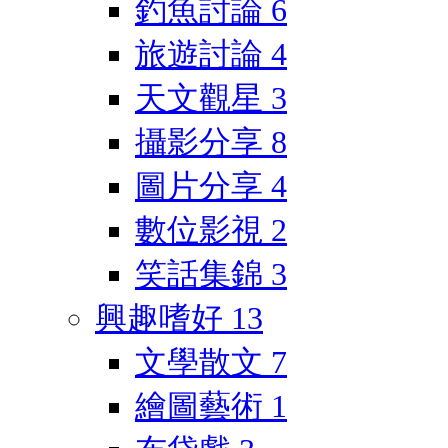
釣魚討論
6
旅遊討論
4
天文觀星
3
攝影分享
8
圖片分享
4
數位影視
2
笑話集錦
3
興趣嗜好
13
文學散文
7
繪圖藝術
1