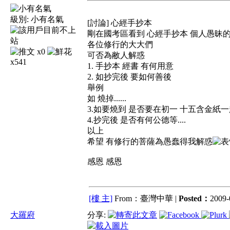
級別:
小有名氣
[討論] 心經手抄本
剛在國考區看到 心經手抄本 個人愚昧
各位修行的大大們
x0
可否為敝人解惑
x541
1. 手抄本 經書 有何用意
2. 如抄完後 要如何善後
舉例
如 燒掉......
3.如要燒到 是否要在初一 十五含金紙
4.抄完後 是否有何公德等....
以上
希望 有修行的菩薩為愚蠢得我解惑
感恩 感恩
[樓 主]
From：臺灣中華 |
Posted：
2009-
大羅府
分享: