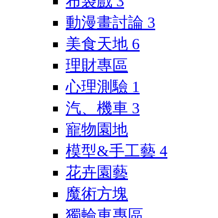
布袋戲
3
動漫畫討論
3
美食天地
6
理財專區
心理測驗
1
汽、機車
3
寵物園地
模型&手工藝
4
花卉園藝
魔術方塊
獨輪車專區