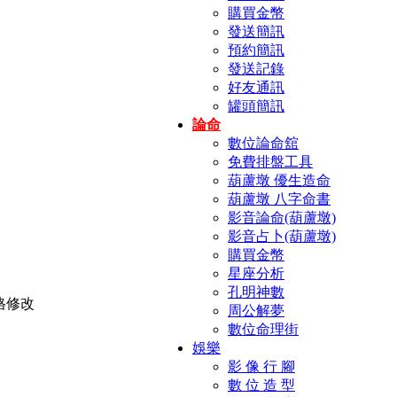
購買金幣
發送簡訊
預約簡訊
發送記錄
好友通訊
罐頭簡訊
論命
數位論命舘
免費排盤工具
葫蘆墩 優生造命
葫蘆墩 八字命書
影音論命(葫蘆墩)
影音占卜(葫蘆墩)
購買金幣
星座分析
孔明神數
周公解夢
數位命理街
娛樂
影 像 行 腳
數 位 造 型