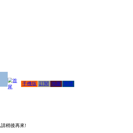
手機版
訂閱
地圖
簡體
 ,請稍後再來!