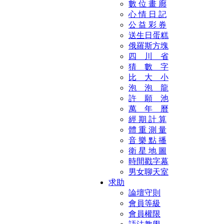
數 位 畫 廊
心 情 日 記
公 益 彩 券
送生日蛋糕
俄羅斯方塊
四 川 省
猜 數 字
比 大 小
泡 泡 龍
許 願 池
萬 年 曆
經 期 計 算
體 重 測 量
音 樂 點 播
衛 星 地 圖
時間戳字幕
男女聊天室
求助
論壇守則
會員等級
會員權限