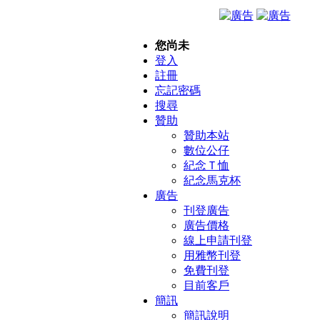
您尚未
登入
註冊
忘記密碼
搜尋
贊助
贊助本站
數位公仔
紀念Ｔ恤
紀念馬克杯
廣告
刊登廣告
廣告價格
線上申請刊登
用雅幣刊登
免費刊登
目前客戶
簡訊
簡訊說明