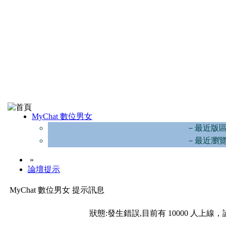
MyChat 數位男女
－最近版
－最近瀏
»
論壇提示
MyChat 數位男女 提示訊息
狀態:發生錯誤,目前有 10000 人上線