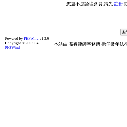
您還不是論壇會員,請先
註冊
Powered by
PHPWind
v1.3.6
Copyright © 2003-04
本站由
瀛睿律師事務所
擔任常年法律
PHPWind