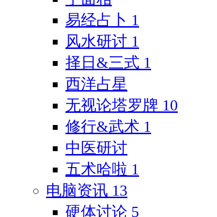
易经占卜
1
风水研讨
1
择日&三式
1
西洋占星
无视论塔罗牌
10
修行&武术
1
中医研讨
五术哈啦
1
电脑资讯
13
硬体讨论
5