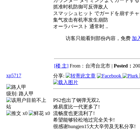
カウンター タイミングよくガードす
抓准时机防御可反弹敌人
スマッシュヒット でガードを崩すチ
集气攻击有机率发生崩防
オーラバースト 通常时 ..
访客只能看到部份内容，免费
加
[楼 主]
From：台湾台北市 |
Posted：
200
xp5717
分享:
级别:
路人甲
PS2也出了钢弹无双2,
难易度比一代更多了!
x0
x0
流畅度也更流利了!
希望能够轻松地过完全关卡!
很感谢hungjen15大大辛劳及无私分享!