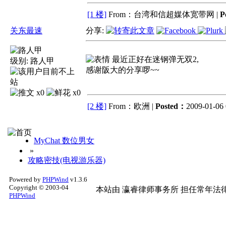
[1 楼]
From：台湾和信超媒体宽带网 |
P
关东最速
分享:
最近正好在迷钢弹无双2,
级别:
路人甲
感谢阪大的分享啰~~
x0
x0
[2 楼]
From：欧洲 |
Posted：
2009-01-06 
MyChat 数位男女
»
攻略密技(电视游乐器)
Powered by
PHPWind
v1.3.6
Copyright © 2003-04
本站由
瀛睿律师事务所
担任常年法律
PHPWind