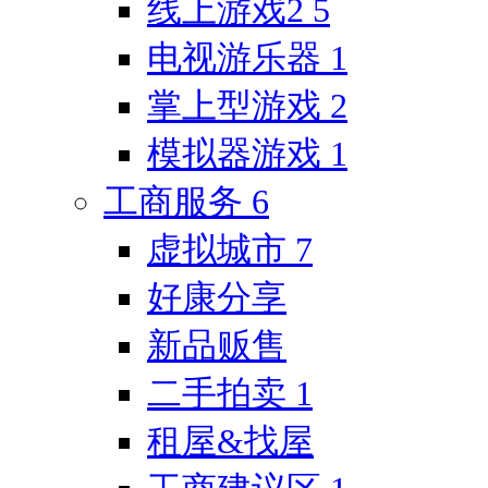
线上游戏2
5
电视游乐器
1
掌上型游戏
2
模拟器游戏
1
工商服务
6
虚拟城市
7
好康分享
新品贩售
二手拍卖
1
租屋&找屋