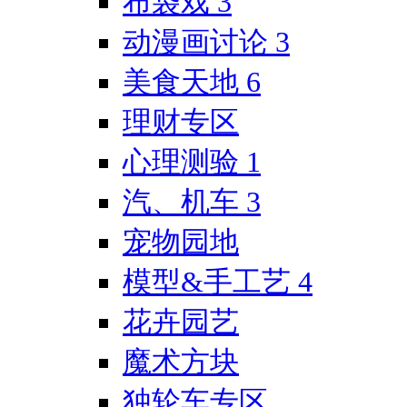
布袋戏
3
动漫画讨论
3
美食天地
6
理财专区
心理测验
1
汽、机车
3
宠物园地
模型&手工艺
4
花卉园艺
魔术方块
独轮车专区