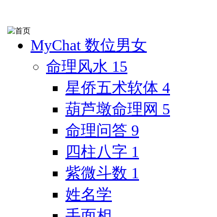
MyChat 数位男女
命理风水
15
星侨五术软体
4
葫芦墩命理网
5
命理问答
9
四柱八字
1
紫微斗数
1
姓名学
手面相