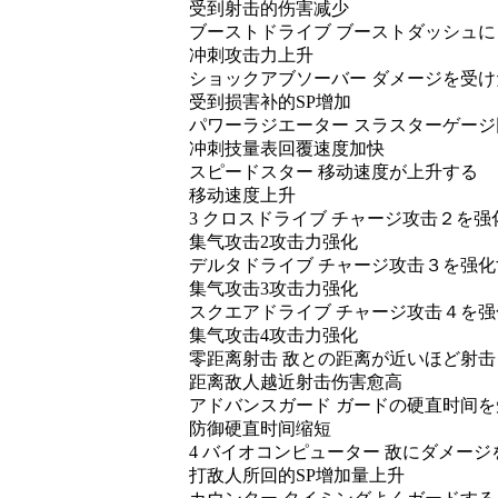
受到射击的伤害减少
ブーストドライブ ブーストダッシュ
冲刺攻击力上升
ショックアブソーバー ダメージを受
受到损害补的SP增加
パワーラジエーター スラスターゲー
冲刺技量表回覆速度加快
スピードスター 移动速度が上升する
移动速度上升
3 クロスドライブ チャージ攻击２を强
集气攻击2攻击力强化
デルタドライブ チャージ攻击３を强化
集气攻击3攻击力强化
スクエアドライブ チャージ攻击４を强
集气攻击4攻击力强化
零距离射击 敌との距离が近いほど射
距离敌人越近射击伤害愈高
アドバンスガード ガードの硬直时间
防御硬直时间缩短
4 バイオコンピューター 敌にダメー
打敌人所回的SP增加量上升