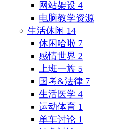
网站架设
4
电脑教学资源
生活休闲
14
休闲哈啦
7
感情世界
2
上班一族
5
国考&法律
7
生活医学
4
运动体育
1
单车讨论
1