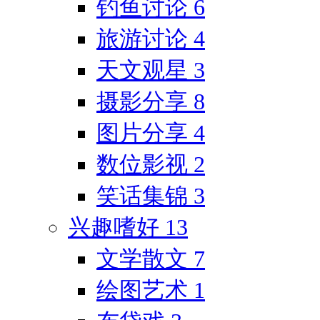
钓鱼讨论
6
旅游讨论
4
天文观星
3
摄影分享
8
图片分享
4
数位影视
2
笑话集锦
3
兴趣嗜好
13
文学散文
7
绘图艺术
1