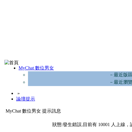
MyChat 數位男女
－最近版
－最近瀏
»
論壇提示
MyChat 數位男女 提示訊息
狀態:發生錯誤,目前有 10001 人上線