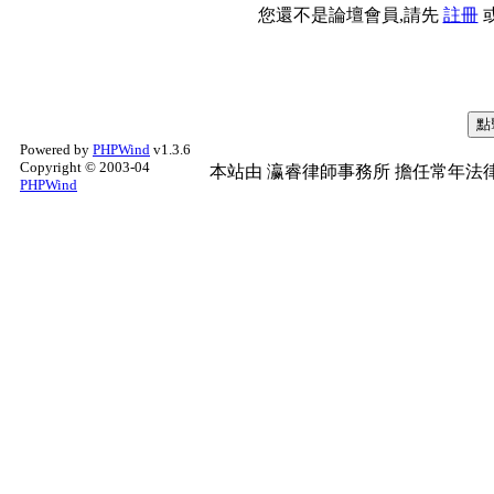
您還不是論壇會員,請先
註冊
Powered by
PHPWind
v1.3.6
Copyright © 2003-04
本站由
瀛睿律師事務所
擔任常年法律
PHPWind