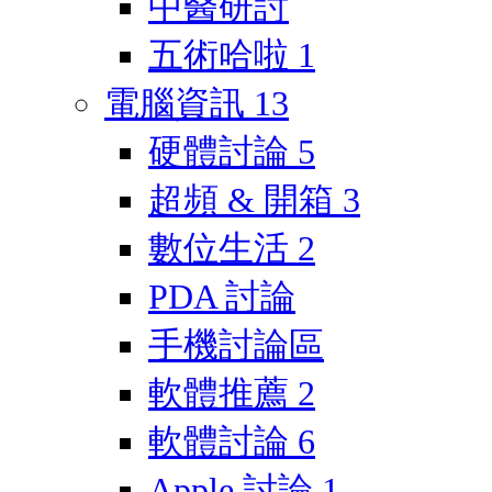
中醫研討
五術哈啦
1
電腦資訊
13
硬體討論
5
超頻 & 開箱
3
數位生活
2
PDA 討論
手機討論區
軟體推薦
2
軟體討論
6
Apple 討論
1