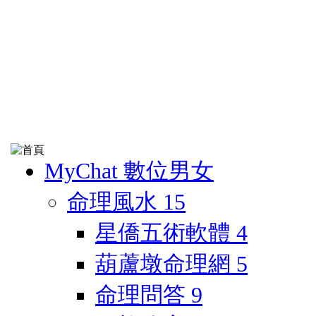
MyChat 數位男女
命理風水
15
星僑五術軟體
4
葫蘆墩命理網
5
命理問答
9