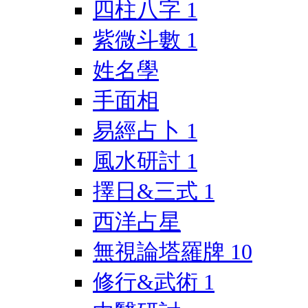
四柱八字
1
紫微斗數
1
姓名學
手面相
易經占卜
1
風水研討
1
擇日&三式
1
西洋占星
無視論塔羅牌
10
修行&武術
1