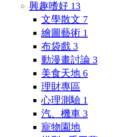
興趣嗜好
13
文學散文
7
繪圖藝術
1
布袋戲
3
動漫畫討論
3
美食天地
6
理財專區
心理測驗
1
汽、機車
3
寵物園地