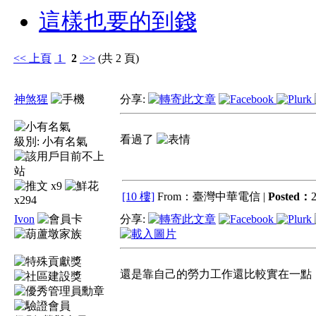
這樣也要的到錢
<<
上頁
1
2
>>
(共 2 頁)
神煞猩
分享:
看過了
級別:
小有名氣
x9
[10 樓]
From：臺灣中華電信 |
Posted：
2
x294
Ivon
分享:
還是靠自己的勞力工作還比較實在一點