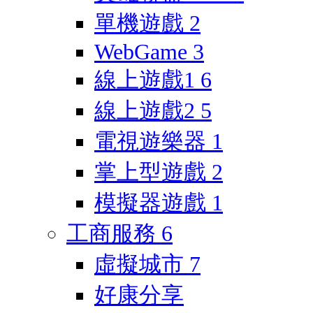
單機遊戲
2
WebGame
3
線上遊戲1
6
線上遊戲2
5
電視遊樂器
1
掌上型遊戲
2
模擬器遊戲
1
工商服務
6
虛擬城市
7
好康分享