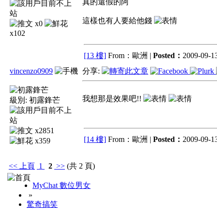
真的還假的阿
這樣也有人要給他錢
x0
x102
[13 樓]
From：歐洲 |
Posted：
2009-09-13
vincenzo0909
分享:
我想那是效果吧!!
級別:
初露鋒芒
x2851
[14 樓]
From：歐洲 |
Posted：
2009-09-13
x359
<<
上頁
1
2
>>
(共 2 頁)
MyChat 數位男女
»
驚奇搞笑