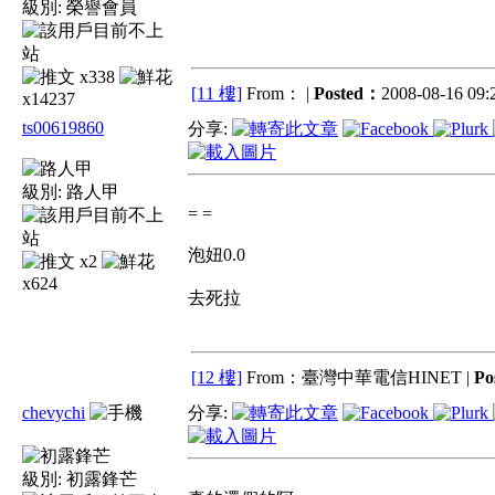
級別:
榮譽會員
x338
[11 樓]
From： |
Posted：
2008-08-16 09:2
x14237
ts00619860
分享:
級別:
路人甲
= =
泡妞0.0
x2
x624
去死拉
[12 樓]
From：臺灣中華電信HINET |
Po
chevychi
分享:
級別:
初露鋒芒