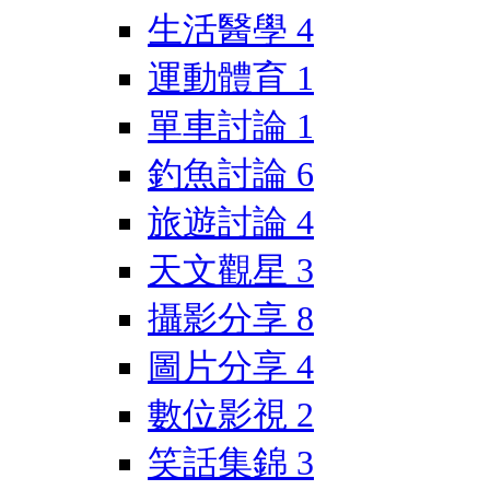
生活醫學
4
運動體育
1
單車討論
1
釣魚討論
6
旅遊討論
4
天文觀星
3
攝影分享
8
圖片分享
4
數位影視
2
笑話集錦
3