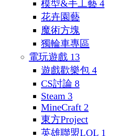
模型&手工藝
4
花卉園藝
魔術方塊
獨輪車專區
電玩遊戲
13
遊戲歡樂包
4
CS討論
8
Steam
3
MineCraft
2
東方Project
英雄聯盟LOL
1