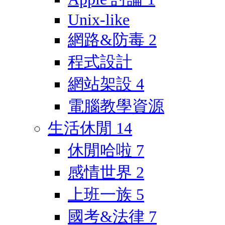
Unix-like
網路&防毒
2
程式設計
網站架設
4
電腦教學資源
生活休閒
14
休閒哈啦
7
感情世界
2
上班一族
5
國考&法律
7