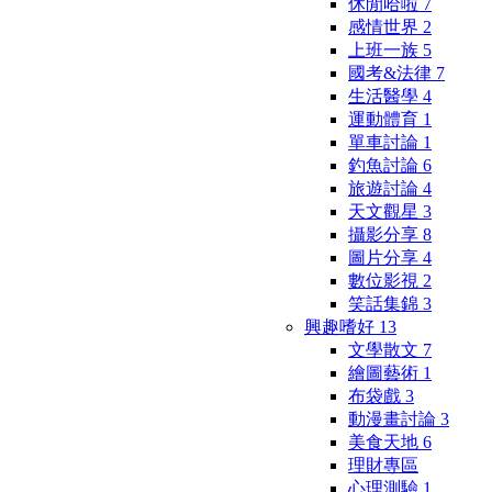
休閒哈啦
7
感情世界
2
上班一族
5
國考&法律
7
生活醫學
4
運動體育
1
單車討論
1
釣魚討論
6
旅遊討論
4
天文觀星
3
攝影分享
8
圖片分享
4
數位影視
2
笑話集錦
3
興趣嗜好
13
文學散文
7
繪圖藝術
1
布袋戲
3
動漫畫討論
3
美食天地
6
理財專區
心理測驗
1