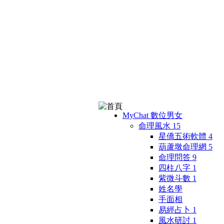
MyChat 數位男女
命理風水
15
星僑五術軟體
4
葫蘆墩命理網
5
命理問答
9
四柱八字
1
紫微斗數
1
姓名學
手面相
易經占卜
1
風水研討
1