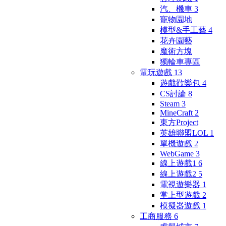
汽、機車
3
寵物園地
模型&手工藝
4
花卉園藝
魔術方塊
獨輪車專區
電玩遊戲
13
遊戲歡樂包
4
CS討論
8
Steam
3
MineCraft
2
東方Project
英雄聯盟LOL
1
單機遊戲
2
WebGame
3
線上遊戲1
6
線上遊戲2
5
電視遊樂器
1
掌上型遊戲
2
模擬器遊戲
1
工商服務
6