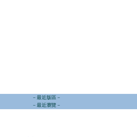
－最近版區－
－最近瀏覽－