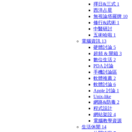
擇日&三式
1
西洋占星
無視論塔羅牌
10
修行&武術
1
中醫研討
五術哈啦
1
電腦資訊
13
硬體討論
5
超頻 & 開箱
3
數位生活
2
PDA 討論
手機討論區
軟體推薦
2
軟體討論
6
Apple 討論
1
Unix-like
網路&防毒
2
程式設計
網站架設
4
電腦教學資源
生活休閒
14