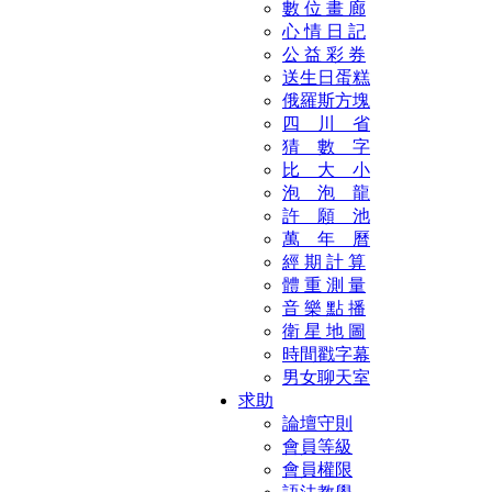
數 位 畫 廊
心 情 日 記
公 益 彩 券
送生日蛋糕
俄羅斯方塊
四 川 省
猜 數 字
比 大 小
泡 泡 龍
許 願 池
萬 年 曆
經 期 計 算
體 重 測 量
音 樂 點 播
衛 星 地 圖
時間戳字幕
男女聊天室
求助
論壇守則
會員等級
會員權限