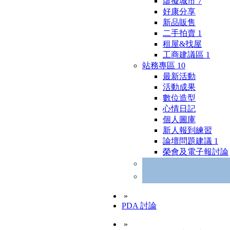
虛擬城市
7
好康分享
新品販售
二手拍賣
1
租屋&找屋
工商建議區
1
站務專區
10
最新活動
活動成果
數位造型
心情日記
個人圖庫
新人報到練習
論壇問題建議
1
榮會及電子報討論
»
PDA 討論
»