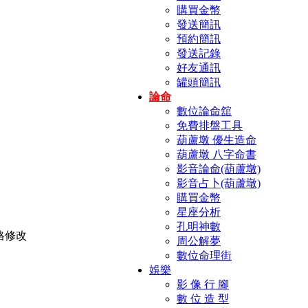
購買金幣
發送簡訊
預約簡訊
發送記錄
好友通訊
罐頭簡訊
論命
數位論命舘
免費排盤工具
葫蘆墩 優生造命
葫蘆墩 八字命書
影音論命(葫蘆墩)
影音占卜(葫蘆墩)
購買金幣
星座分析
孔明神數
周公解夢
數位命理街
娛樂
影 像 行 腳
數 位 造 型