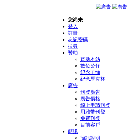
您尚未
登入
註冊
忘記密碼
搜尋
贊助
贊助本站
數位公仔
紀念Ｔ恤
紀念馬克杯
廣告
刊登廣告
廣告價格
線上申請刊登
用雅幣刊登
免費刊登
目前客戶
簡訊
簡訊說明