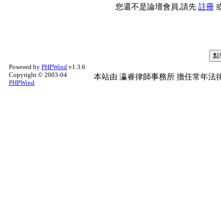
您還不是論壇會員,請先
註冊
Powered by
PHPWind
v1.3.6
Copyright © 2003-04
本站由
瀛睿律師事務所
擔任常年法律
PHPWind