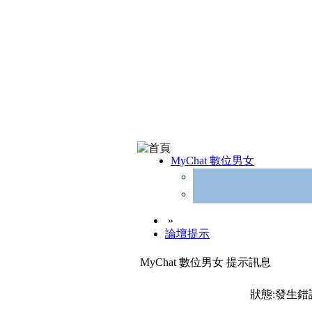
MyChat 數位男女
»
論壇提示
MyChat 數位男女 提示訊息
狀態:發生錯誤