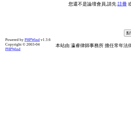
您還不是論壇會員,請先
註冊
Powered by
PHPWind
v1.3.6
Copyright © 2003-04
本站由
瀛睿律師事務所
擔任常年法律
PHPWind