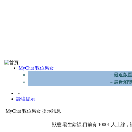
MyChat 數位男女
－最近版
－最近瀏
»
論壇提示
MyChat 數位男女 提示訊息
狀態:發生錯誤,目前有 10001 人上線