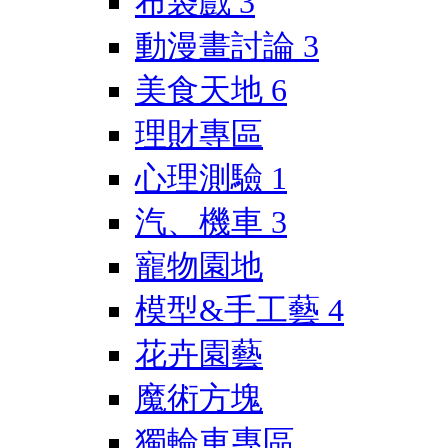
布袋戲
3
動漫畫討論
3
美食天地
6
理財專區
心理測驗
1
汽、機車
3
寵物園地
模型&手工藝
4
花卉園藝
魔術方塊
獨輪車專區