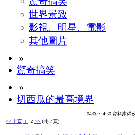
驚奇搞笑
世界景致
影視、明星、電影
其他圖片
»
驚奇搞笑
»
切西瓜的最高境界
04:00 ~ 4:30 
<<
上頁
1
2
>>
(共 2 頁)