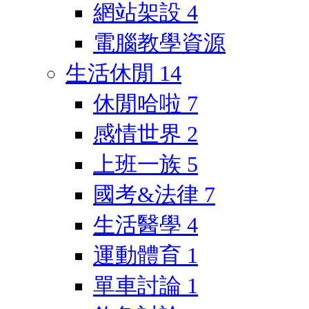
網站架設
4
電腦教學資源
生活休閒
14
休閒哈啦
7
感情世界
2
上班一族
5
國考&法律
7
生活醫學
4
運動體育
1
單車討論
1