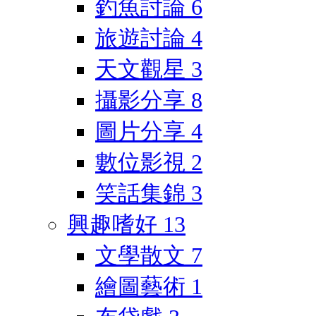
釣魚討論
6
旅遊討論
4
天文觀星
3
攝影分享
8
圖片分享
4
數位影視
2
笑話集錦
3
興趣嗜好
13
文學散文
7
繪圖藝術
1