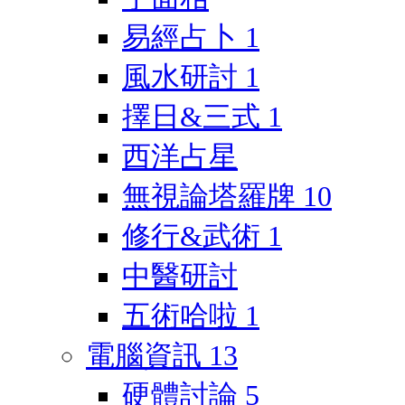
易經占卜
1
風水研討
1
擇日&三式
1
西洋占星
無視論塔羅牌
10
修行&武術
1
中醫研討
五術哈啦
1
電腦資訊
13
硬體討論
5