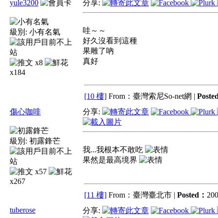
yule3200
分享:
哇～～
級別:
小有名氣
好久沒看到這種
果雕了吶
真好
x8
x184
[10 樓]
From：臺灣索尼So-net網 |
Post
傷心咖啡
分享:
級別:
初露鋒芒
我...我根本不敢吃
果然是最高境界
x57
x267
[11 樓]
From：臺灣臺北市 |
Posted：
200
tuberose
分享: