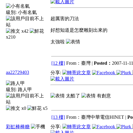
級別:
小有名氣
超厲害的刀法
好想知道是怎麼雕刻出來的
x42
x210
太強啦
[12 樓]
From：臺灣 |
Posted：
2007-11-11
aa22729403
分享:
級別:
路人甲
太酷了
有創意
x0
x5
[13 樓]
From：臺灣中華電信HINET |
Po
彩虹棒棒糖
分享: