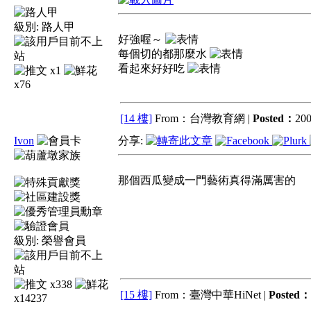
級別:
路人甲
好強喔～
每個切的都那麼水
看起來好好吃
x1
x76
[14 樓]
From：台灣教育網 |
Posted：
200
Ivon
分享:
那個西瓜變成一門藝術真得滿厲害的
級別:
榮譽會員
x338
[15 樓]
From：臺灣中華HiNet |
Posted：
x14237