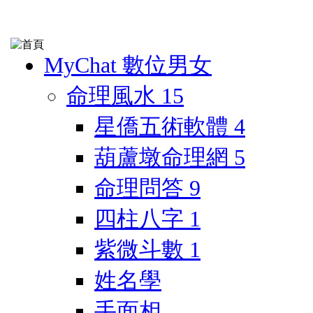
MyChat 數位男女
命理風水
15
星僑五術軟體
4
葫蘆墩命理網
5
命理問答
9
四柱八字
1
紫微斗數
1
姓名學
手面相