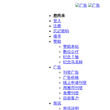
您尚未
登入
注册
忘记密码
搜寻
赞助
赞助本站
数位公仔
纪念Ｔ恤
纪念马克杯
广告
刊登广告
广告价格
线上申请刊登
用雅币刊登
免费刊登
目前客户
简讯
简讯说明