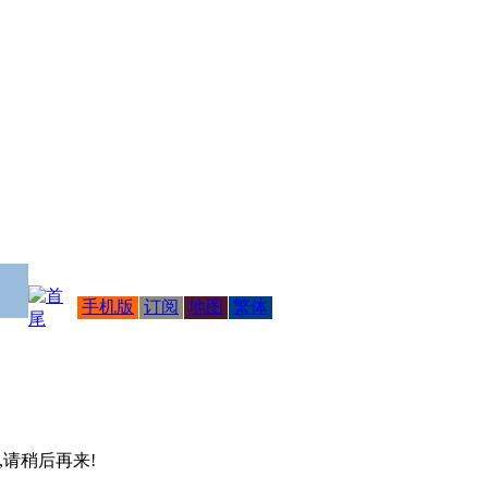
手机版
订阅
地图
繁体
 ,请稍后再来!