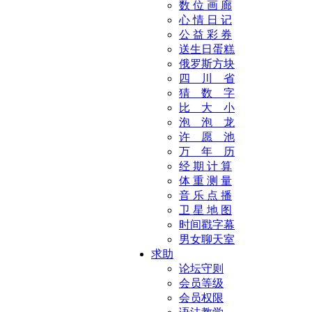
数 位 画 廊
心 情 日 记
公 益 彩 券
送生日蛋糕
俄罗斯方块
四 川 省
猜 数 字
比 大 小
泡 泡 龙
许 愿 池
万 年 历
经 期 计 算
体 重 测 量
音 乐 点 播
卫 星 地 图
时间戳字幕
男女聊天室
求助
论坛守则
会员等级
会员权限