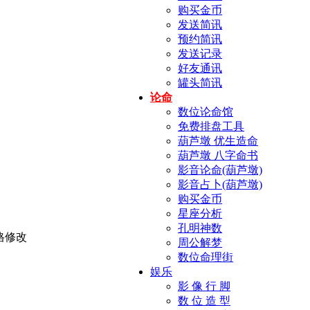
购买金币
发送简讯
预约简讯
发送记录
好友通讯
罐头简讯
论命
数位论命馆
免费排盘工具
葫芦墩 优生造命
葫芦墩 八字命书
影音论命(葫芦墩)
影音占卜(葫芦墩)
购买金币
星座分析
孔明神数
周公解梦
数位命理街
娱乐
影 像 行 脚
数 位 造 型