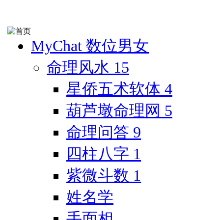
MyChat 数位男女
命理风水
15
星侨五术软体
4
葫芦墩命理网
5
命理问答
9
四柱八字
1
紫微斗数
1
姓名学
手面相