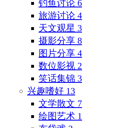
钓鱼讨论
6
旅游讨论
4
天文观星
3
摄影分享
8
图片分享
4
数位影视
2
笑话集锦
3
兴趣嗜好
13
文学散文
7
绘图艺术
1