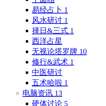
易经占卜
1
风水研讨
1
择日&三式
1
西洋占星
无视论塔罗牌
10
修行&武术
1
中医研讨
五术哈啦
1
电脑资讯
13
硬体讨论
5