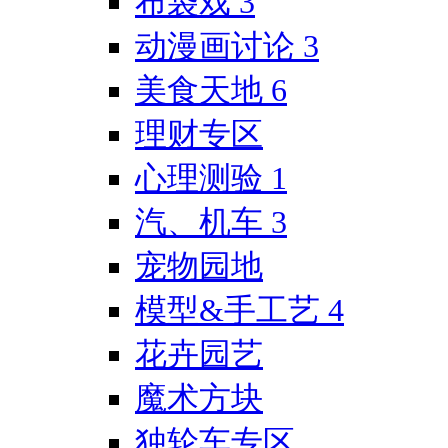
布袋戏
3
动漫画讨论
3
美食天地
6
理财专区
心理测验
1
汽、机车
3
宠物园地
模型&手工艺
4
花卉园艺
魔术方块
独轮车专区