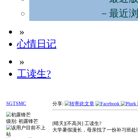
－最近
»
心情日记
»
工读生?
SGTSMC
分享:
级别:
初露锋芒
[晴天][不高兴] 工读生?
大学暑假漫长，母亲找了一份补习班处