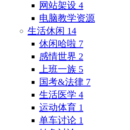
网站架设
4
电脑教学资源
生活休闲
14
休闲哈啦
7
感情世界
2
上班一族
5
国考&法律
7
生活医学
4
运动体育
1
单车讨论
1