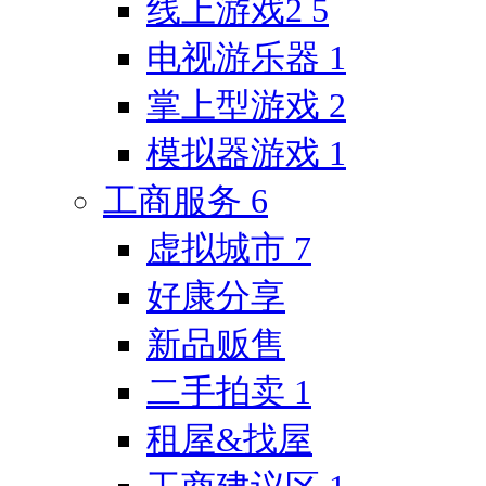
线上游戏2
5
电视游乐器
1
掌上型游戏
2
模拟器游戏
1
工商服务
6
虚拟城市
7
好康分享
新品贩售
二手拍卖
1
租屋&找屋