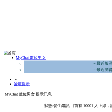
MyChat 數位男女
－最近版
－最近瀏
»
論壇提示
MyChat 數位男女 提示訊息
狀態:發生錯誤,目前有 10001 人上線