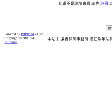
您還不是論壇會員,請先
註冊
Powered by
PHPWind
v1.3.6
Copyright © 2003-04
本站由
瀛睿律師事務所
擔任常年法律
PHPWind