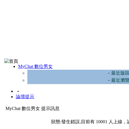
MyChat 數位男女
－最近版
－最近瀏
»
論壇提示
MyChat 數位男女 提示訊息
狀態:發生錯誤,目前有 10001 人上線