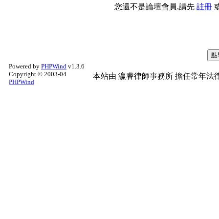
您還不是論壇會員,請先
註冊
Powered by
PHPWind
v1.3.6
Copyright © 2003-04
本站由
瀛睿律師事務所
擔任常年法律
PHPWind