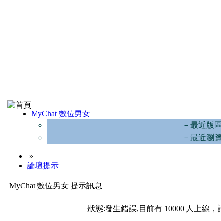
MyChat 數位男女
－最近版
－最近瀏
»
論壇提示
MyChat 數位男女 提示訊息
狀態:發生錯誤,目前有 10000 人上線