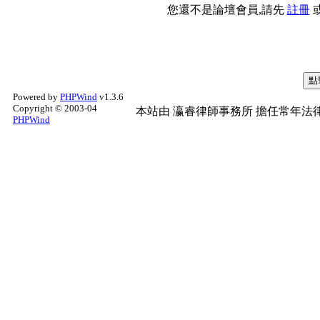
您還不是論壇會員,請先
註冊
Powered by
PHPWind
v1.3.6
Copyright © 2003-04
本站由
瀛睿律師事務所
擔任常年法律
PHPWind