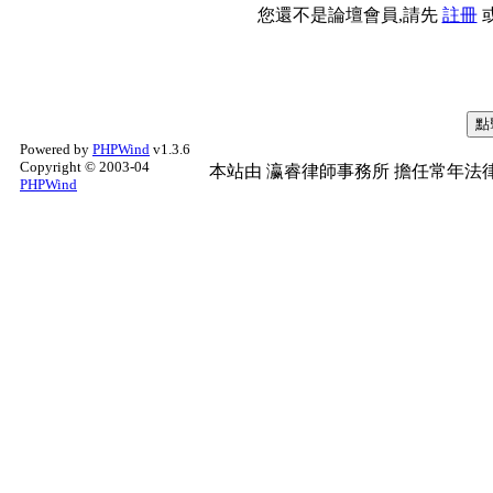
您還不是論壇會員,請先
註冊
Powered by
PHPWind
v1.3.6
Copyright © 2003-04
本站由
瀛睿律師事務所
擔任常年法律
PHPWind