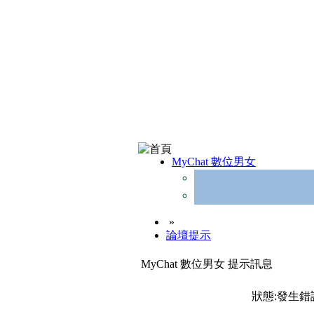
MyChat 數位男女
»
論壇提示
MyChat 數位男女 提示訊息
狀態:發生錯誤