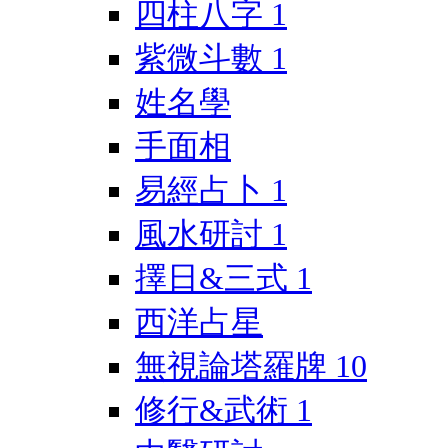
四柱八字
1
紫微斗數
1
姓名學
手面相
易經占卜
1
風水研討
1
擇日&三式
1
西洋占星
無視論塔羅牌
10
修行&武術
1