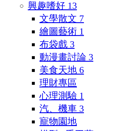
興趣嗜好
13
文學散文
7
繪圖藝術
1
布袋戲
3
動漫畫討論
3
美食天地
6
理財專區
心理測驗
1
汽、機車
3
寵物園地