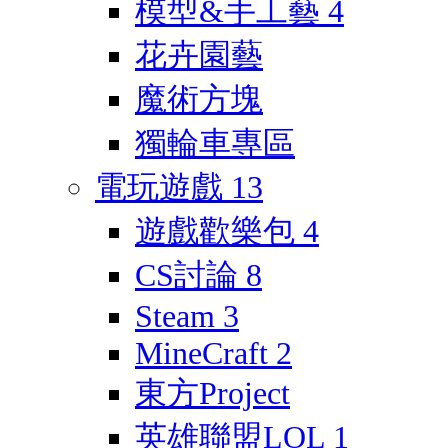
模型&手工藝
4
花卉園藝
魔術方塊
獨輪車專區
電玩遊戲
13
遊戲歡樂包
4
CS討論
8
Steam
3
MineCraft
2
東方Project
英雄聯盟LOL
1