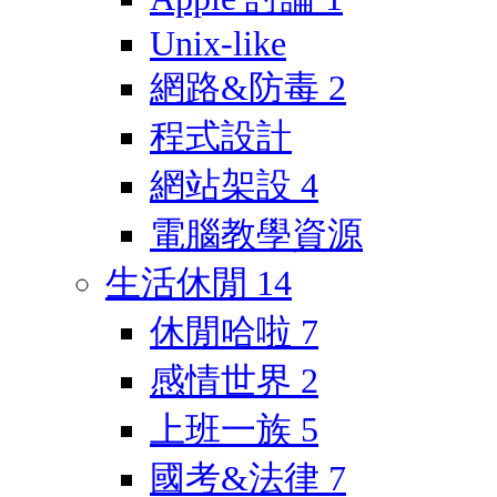
Unix-like
網路&防毒
2
程式設計
網站架設
4
電腦教學資源
生活休閒
14
休閒哈啦
7
感情世界
2
上班一族
5
國考&法律
7