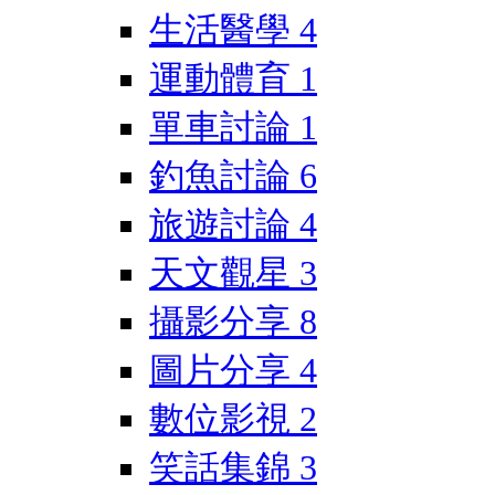
生活醫學
4
運動體育
1
單車討論
1
釣魚討論
6
旅遊討論
4
天文觀星
3
攝影分享
8
圖片分享
4
數位影視
2
笑話集錦
3