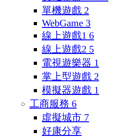
單機遊戲
2
WebGame
3
線上遊戲1
6
線上遊戲2
5
電視遊樂器
1
掌上型遊戲
2
模擬器遊戲
1
工商服務
6
虛擬城市
7
好康分享