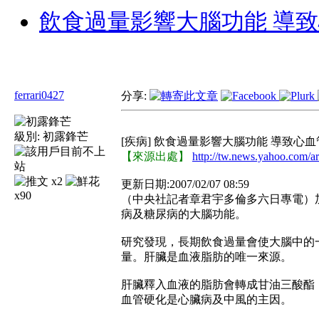
飲食過量影響大腦功能 導
ferrari0427
分享:
級別:
初露鋒芒
[疾病] 飲食過量影響大腦功能 導致心
【來源出處】
http://tw.news.yahoo.com/ar
x2
更新日期:2007/02/07 08:59
x90
（中央社記者章君宇多倫多六日專電）
病及糖尿病的大腦功能。
研究發現，長期飲食過量會使大腦中的
量。肝臟是血液脂肪的唯一來源。
肝臟釋入血液的脂肪會轉成甘油三酸酯，
血管硬化是心臟病及中風的主因。