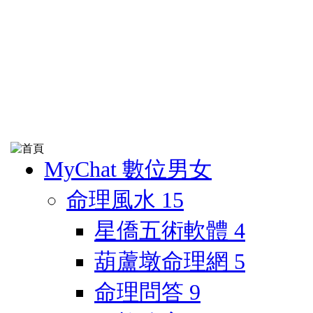
MyChat 數位男女
命理風水
15
星僑五術軟體
4
葫蘆墩命理網
5
命理問答
9