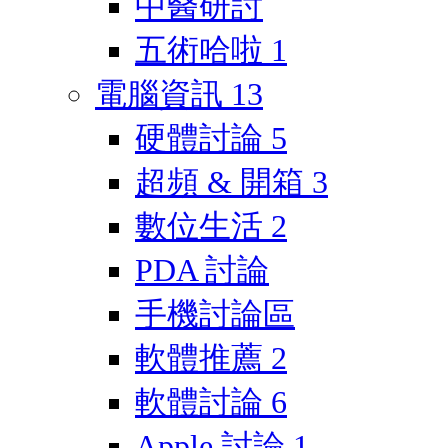
中醫研討
五術哈啦
1
電腦資訊
13
硬體討論
5
超頻 & 開箱
3
數位生活
2
PDA 討論
手機討論區
軟體推薦
2
軟體討論
6
Apple 討論
1