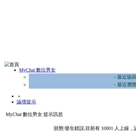
MyChat 數位男女
－最近版
－最近瀏
»
論壇提示
MyChat 數位男女 提示訊息
狀態:發生錯誤,目前有 10001 人上線