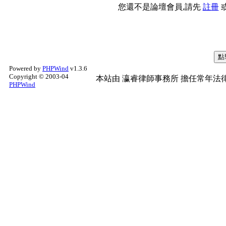
您還不是論壇會員,請先
註冊
Powered by
PHPWind
v1.3.6
Copyright © 2003-04
本站由
瀛睿律師事務所
擔任常年法律
PHPWind