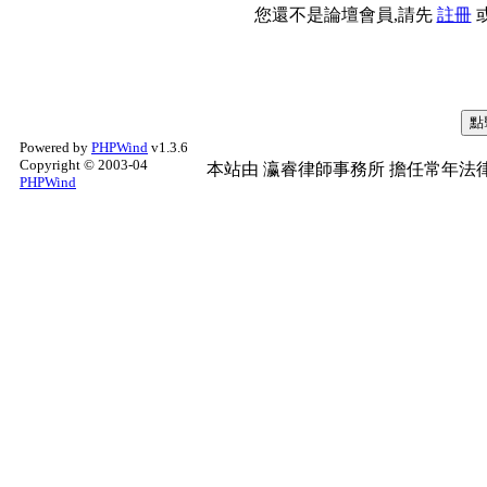
您還不是論壇會員,請先
註冊
Powered by
PHPWind
v1.3.6
Copyright © 2003-04
本站由
瀛睿律師事務所
擔任常年法律
PHPWind