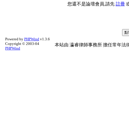
您還不是論壇會員,請先
註冊
Powered by
PHPWind
v1.3.6
Copyright © 2003-04
本站由
瀛睿律師事務所
擔任常年法律
PHPWind