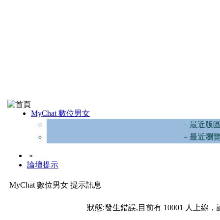
MyChat 數位男女
－最近版
－最近瀏
»
論壇提示
MyChat 數位男女 提示訊息
狀態:發生錯誤,目前有 10001 人上線