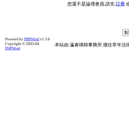
您還不是論壇會員,請先
註冊
Powered by
PHPWind
v1.3.6
Copyright © 2003-04
本站由
瀛睿律師事務所
擔任常年法律
PHPWind