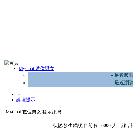
MyChat 數位男女
－最近版
－最近瀏
»
論壇提示
MyChat 數位男女 提示訊息
狀態:發生錯誤,目前有 10000 人上線