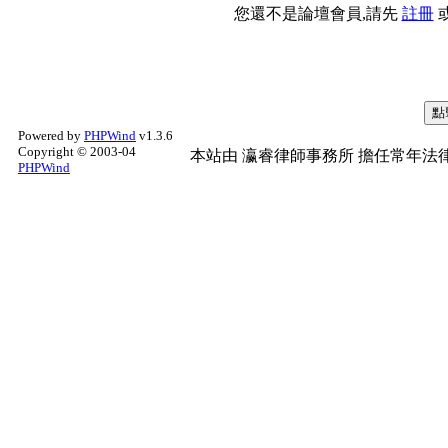
您還不是論壇會員,請先
註冊
Powered by
PHPWind
v1.3.6
Copyright © 2003-04
本站由
瀛睿律師事務所
擔任常年法律
PHPWind