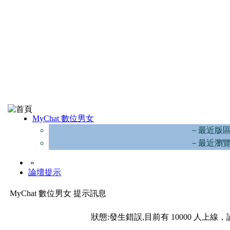
MyChat 數位男女
－最近版
－最近瀏
»
論壇提示
MyChat 數位男女 提示訊息
狀態:發生錯誤,目前有 10000 人上線