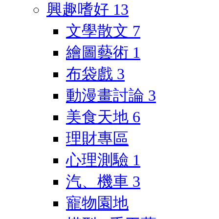
興趣嗜好
13
文學散文
7
繪圖藝術
1
布袋戲
3
動漫畫討論
3
美食天地
6
理財專區
心理測驗
1
汽、機車
3
寵物園地