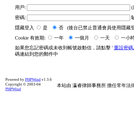
用戶:
(
密碼:
隱藏登入
是
否 (後台已禁止普通會員使用隱藏登
Cookie 有效期:
一年
一個月
一天
一小
如果您忘記密碼或未收到帳號啟動信，請點擊 '
重設密碼
碼連結到您的郵件中
Powered by
PHPWind
v1.3.6
Copyright © 2003-04
本站由
瀛睿律師事務所
擔任常年法律
PHPWind