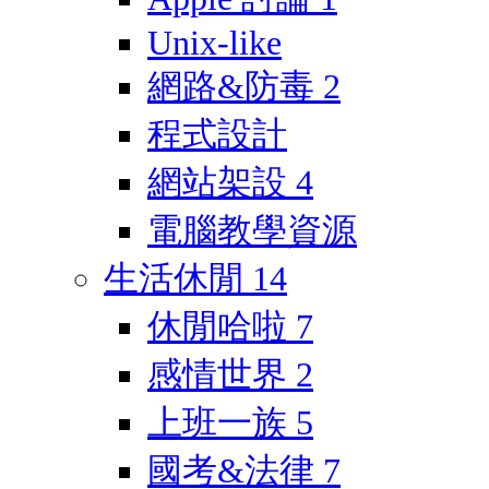
Unix-like
網路&防毒
2
程式設計
網站架設
4
電腦教學資源
生活休閒
14
休閒哈啦
7
感情世界
2
上班一族
5
國考&法律
7