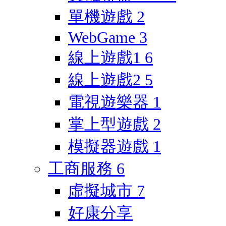
單機遊戲
2
WebGame
3
線上遊戲1
6
線上遊戲2
5
電視遊樂器
1
掌上型遊戲
2
模擬器遊戲
1
工商服務
6
虛擬城市
7
好康分享