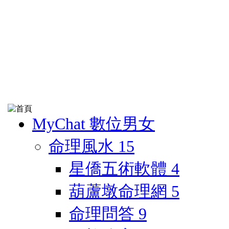
MyChat 數位男女
命理風水
15
星僑五術軟體
4
葫蘆墩命理網
5
命理問答
9