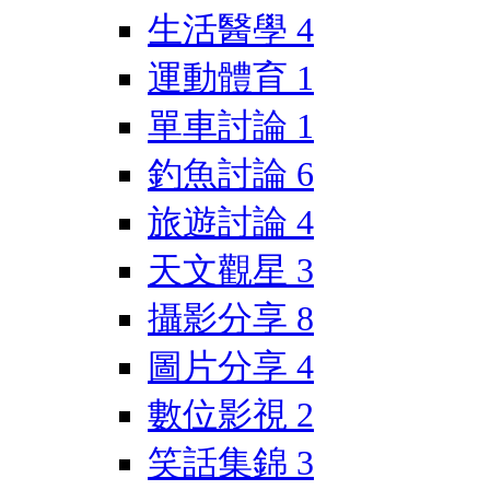
生活醫學
4
運動體育
1
單車討論
1
釣魚討論
6
旅遊討論
4
天文觀星
3
攝影分享
8
圖片分享
4
數位影視
2
笑話集錦
3