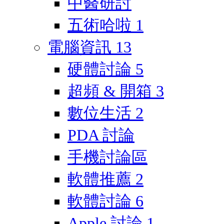
中醫研討
五術哈啦
1
電腦資訊
13
硬體討論
5
超頻 & 開箱
3
數位生活
2
PDA 討論
手機討論區
軟體推薦
2
軟體討論
6
Apple 討論
1