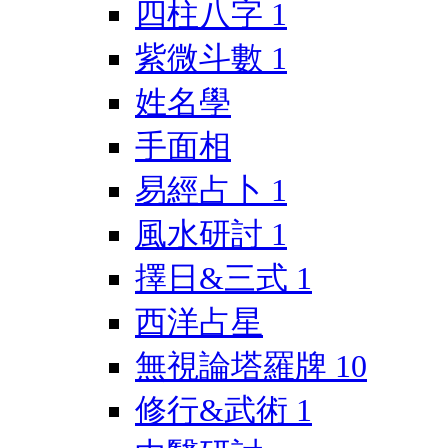
四柱八字
1
紫微斗數
1
姓名學
手面相
易經占卜
1
風水研討
1
擇日&三式
1
西洋占星
無視論塔羅牌
10
修行&武術
1