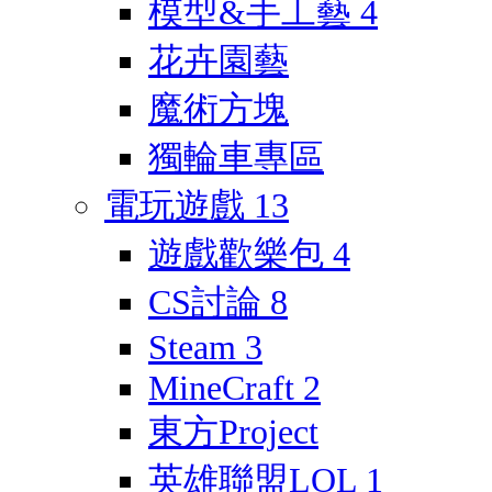
模型&手工藝
4
花卉園藝
魔術方塊
獨輪車專區
電玩遊戲
13
遊戲歡樂包
4
CS討論
8
Steam
3
MineCraft
2
東方Project
英雄聯盟LOL
1