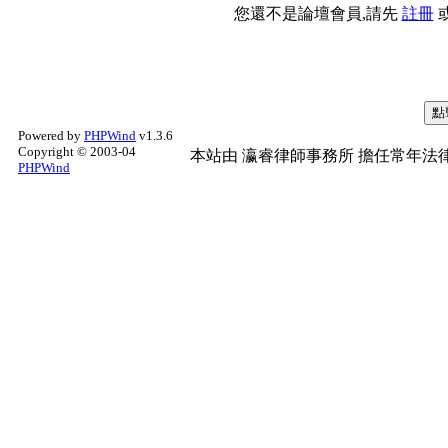
您還不是論壇會員,請先
註冊
Powered by
PHPWind
v1.3.6
Copyright © 2003-04
本站由
瀛睿律師事務所
擔任常年法律
PHPWind