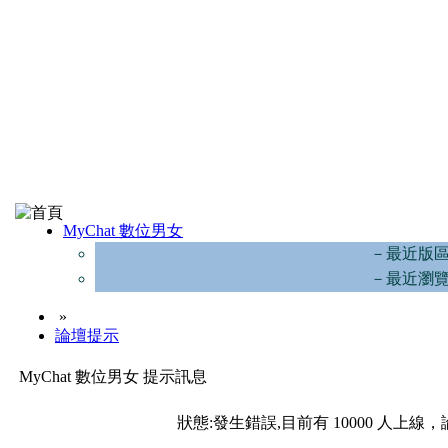
MyChat 數位男女
－最近版
－最近瀏
»
論壇提示
MyChat 數位男女 提示訊息
狀態:發生錯誤,目前有 10000 人上線