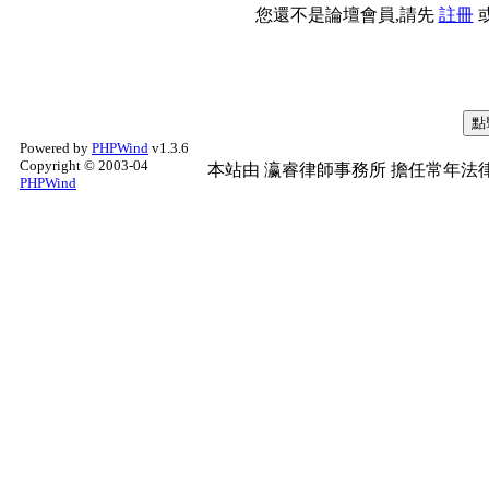
您還不是論壇會員,請先
註冊
Powered by
PHPWind
v1.3.6
Copyright © 2003-04
本站由
瀛睿律師事務所
擔任常年法律
PHPWind