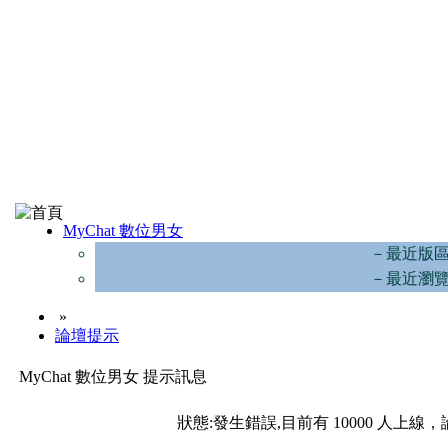
MyChat 數位男女
－最近版
－最近瀏
»
論壇提示
MyChat 數位男女 提示訊息
狀態:發生錯誤,目前有 10000 人上線