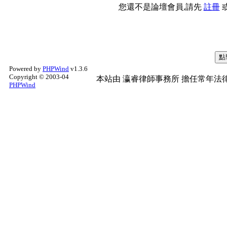
您還不是論壇會員,請先
註冊
Powered by
PHPWind
v1.3.6
Copyright © 2003-04
本站由
瀛睿律師事務所
擔任常年法律
PHPWind