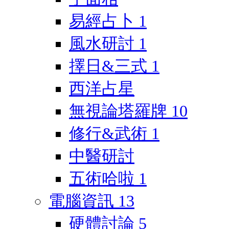
易經占卜
1
風水研討
1
擇日&三式
1
西洋占星
無視論塔羅牌
10
修行&武術
1
中醫研討
五術哈啦
1
電腦資訊
13
硬體討論
5