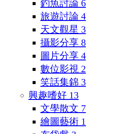
釣魚討論
6
旅遊討論
4
天文觀星
3
攝影分享
8
圖片分享
4
數位影視
2
笑話集錦
3
興趣嗜好
13
文學散文
7
繪圖藝術
1