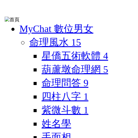
MyChat 數位男女
命理風水
15
星僑五術軟體
4
葫蘆墩命理網
5
命理問答
9
四柱八字
1
紫微斗數
1
姓名學
手面相