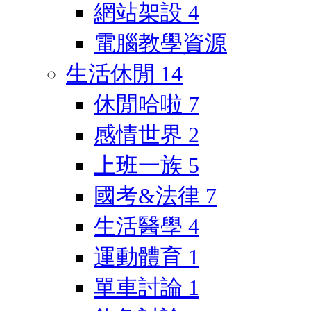
網站架設
4
電腦教學資源
生活休閒
14
休閒哈啦
7
感情世界
2
上班一族
5
國考&法律
7
生活醫學
4
運動體育
1
單車討論
1