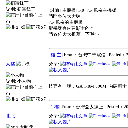
級別:
初露鋒芒
[討論][主機板] K8 -754規格主機板
請問各位大大喔
754規格的主機板
x0
x7
哪幾塊有內建顯卡的ㄚ
請各位大大推薦一下喔^^
[樓 主]
From：台灣中華電信 |
Posted：
2
人桀
分享:
級別:
小人物
技嘉有一塊，GA-K8M-800M, 內建顯卡
x0
x7
[1 樓]
From：台灣亞太線上 |
Posted：
20
北北
分享: