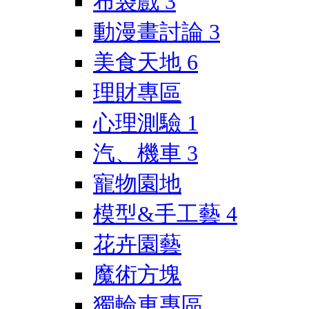
布袋戲
3
動漫畫討論
3
美食天地
6
理財專區
心理測驗
1
汽、機車
3
寵物園地
模型&手工藝
4
花卉園藝
魔術方塊
獨輪車專區