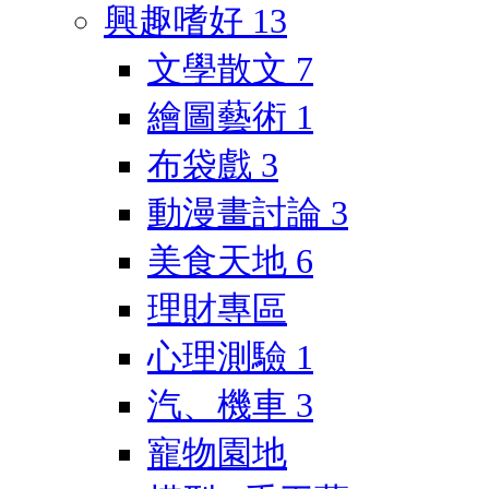
興趣嗜好
13
文學散文
7
繪圖藝術
1
布袋戲
3
動漫畫討論
3
美食天地
6
理財專區
心理測驗
1
汽、機車
3
寵物園地