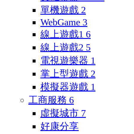
單機遊戲
2
WebGame
3
線上遊戲1
6
線上遊戲2
5
電視遊樂器
1
掌上型遊戲
2
模擬器遊戲
1
工商服務
6
虛擬城市
7
好康分享