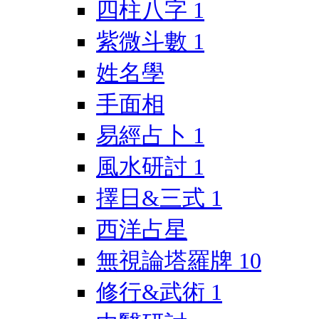
四柱八字
1
紫微斗數
1
姓名學
手面相
易經占卜
1
風水研討
1
擇日&三式
1
西洋占星
無視論塔羅牌
10
修行&武術
1