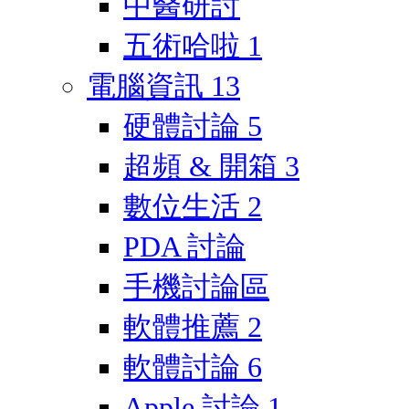
中醫研討
五術哈啦
1
電腦資訊
13
硬體討論
5
超頻 & 開箱
3
數位生活
2
PDA 討論
手機討論區
軟體推薦
2
軟體討論
6
Apple 討論
1