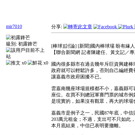
mir7010
分享:
級別:
初露鋒芒
[棒球][討論] [新聞]國內棒球場 盼有緣
【聯合新聞網 記者陳建任、黃文記／
x0
x0
國內很多縣市在過去幾年斥巨資興建棒
政府就可以輕鬆許多，否則自己編經費
讓嘉義市政府困擾不已。
雲嘉南幾座球場規模都不小，嘉義縣可容
座位。在買不到總冠軍賽門票的城市例
是現實的，如果沒有觀眾，再大的球場
嘉義市是例子之一，民國87年底，中
203萬元租金；不過，支出可不只如此
本月底結束，中信已表明要撤離。