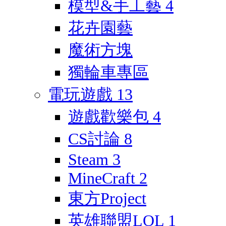
模型&手工藝
4
花卉園藝
魔術方塊
獨輪車專區
電玩遊戲
13
遊戲歡樂包
4
CS討論
8
Steam
3
MineCraft
2
東方Project
英雄聯盟LOL
1