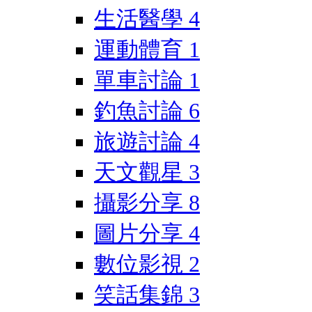
生活醫學
4
運動體育
1
單車討論
1
釣魚討論
6
旅遊討論
4
天文觀星
3
攝影分享
8
圖片分享
4
數位影視
2
笑話集錦
3