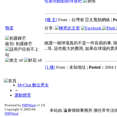
也要回饋點給球迷吧
[樓 主]
From：台灣省 亞太寬頻網絡 |
P
鴨蛋
分享:
維護一個球場真的不是一件容易的事, 除了
級別:
初露鋒芒
...等, 這些龐大的費用, 如果在球場
x0
x8
[1 樓]
From：未知地址 |
Posted：
2004-11
MyChat 數位男女
»
運動體育
Powered by
PHPWind
v1.3.6
Copyright © 2003-04
本站由
瀛睿律師事務所
擔任常年法律
PHPWind