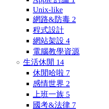
Unix-like
網路&防毒
2
程式設計
網站架設
4
電腦教學資源
生活休閒
14
休閒哈啦
7
感情世界
2
上班一族
5
國考&法律
7