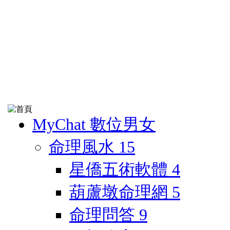
MyChat 數位男女
命理風水
15
星僑五術軟體
4
葫蘆墩命理網
5
命理問答
9