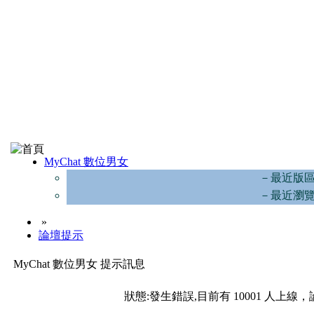
MyChat 數位男女
－最近版
－最近瀏
»
論壇提示
MyChat 數位男女 提示訊息
狀態:發生錯誤,目前有 10001 人上線