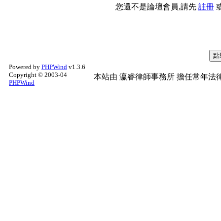
您還不是論壇會員,請先
註冊
Powered by
PHPWind
v1.3.6
Copyright © 2003-04
本站由
瀛睿律師事務所
擔任常年法律
PHPWind