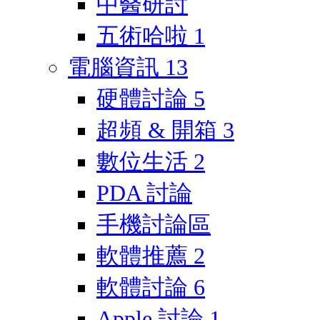
中醫研討
五術哈啦
1
電腦資訊
13
硬體討論
5
超頻 & 開箱
3
數位生活
2
PDA 討論
手機討論區
軟體推薦
2
軟體討論
6
Apple 討論
1