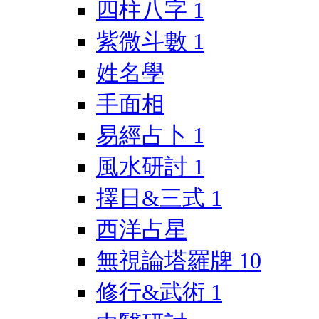
四柱八字
1
紫微斗數
1
姓名學
手面相
易經占卜
1
風水研討
1
擇日&三式
1
西洋占星
無視論塔羅牌
10
修行&武術
1