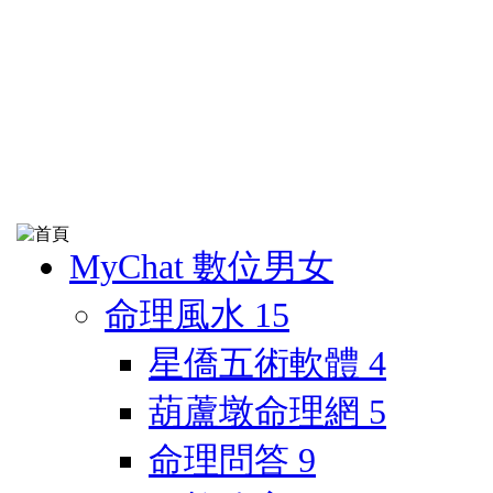
MyChat 數位男女
命理風水
15
星僑五術軟體
4
葫蘆墩命理網
5
命理問答
9