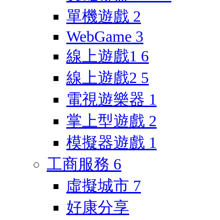
單機遊戲
2
WebGame
3
線上遊戲1
6
線上遊戲2
5
電視遊樂器
1
掌上型遊戲
2
模擬器遊戲
1
工商服務
6
虛擬城市
7
好康分享