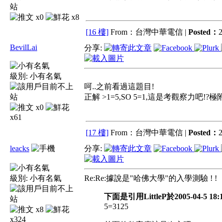
x0
x8
[16 樓]
From：台灣中華電信 |
Posted：
2
BevilLai
分享:
級別:
小有名氣
呵..之前看過這題目!
正解 >1=5,SO 5=1,這是考觀察力吧!?
x0
x61
[17 樓]
From：台灣中華電信 |
Posted：
2
leacks
分享:
級別:
小有名氣
Re:Re:據說是"哈佛大學"的入學測驗 ! !
下面是引用LittleP於2005-04-5 
5=3125
x8
x324