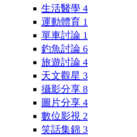
生活醫學
4
運動體育
1
單車討論
1
釣魚討論
6
旅遊討論
4
天文觀星
3
攝影分享
8
圖片分享
4
數位影視
2
笑話集錦
3