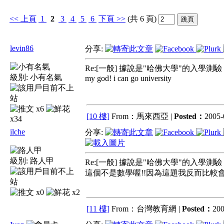
<<
上頁
1
2
3
4
5
6
下頁
>>
(共 6 頁)
levin86
分享:
Re:[一般] 據說是"哈佛大學"的入學測驗 !
級別:
小有名氣
my god! i can go university
x6
[10 樓]
From：馬來西亞 |
Posted：
2005-
x34
ilche
分享:
級別:
路人甲
Re:[一般] 據說是"哈佛大學"的入學測驗 !
這個不是數學喔!!因為這題我反而比較會
x0
x2
[11 樓]
From：台灣教育網 |
Posted：
200