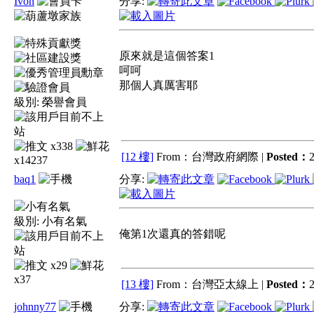
Ivon
分享:
原來就是這個答案1
呵呵
那個人真厲害耶
級別:
榮譽會員
x338
[12 樓]
From：台灣政府網際 |
Posted：
2
x14237
baq1
分享:
級別:
小有名氣
俺第1次還真的答錯呢
x29
x37
[13 樓]
From：台灣亞太線上 |
Posted：
2
johnny77
分享: