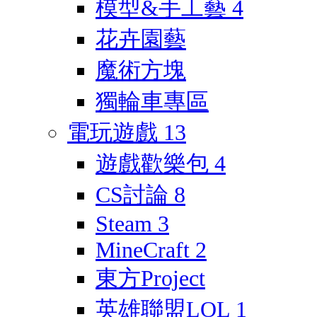
模型&手工藝
4
花卉園藝
魔術方塊
獨輪車專區
電玩遊戲
13
遊戲歡樂包
4
CS討論
8
Steam
3
MineCraft
2
東方Project
英雄聯盟LOL
1