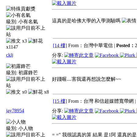
這真的是哈佛大學的入學測驗嗎
級別:
小有名氣
x3
[14 樓]
From：台灣中華電信 |
Posted：
2
x1147
cklj
分享:
級別:
初露鋒芒
好踐喔....害我還再想說怎麼解~~
x0
x8
[15 樓]
From：台灣 和信超媒體寬帶網 |
jay78954
分享:
級別:
小人物
= =" 我很認真的算 結果 是1阿 還真