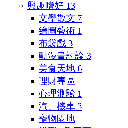
興趣嗜好
13
文學散文
7
繪圖藝術
1
布袋戲
3
動漫畫討論
3
美食天地
6
理財專區
心理測驗
1
汽、機車
3
寵物園地