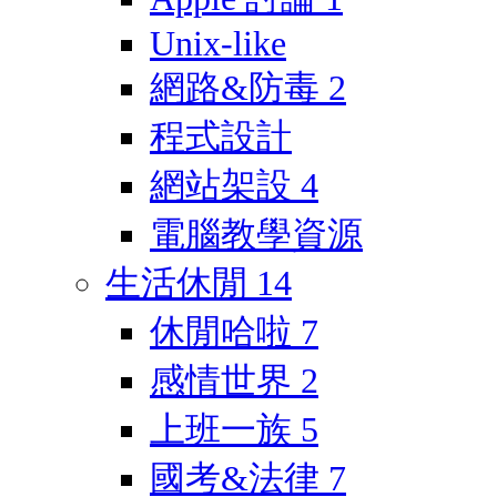
Unix-like
網路&防毒
2
程式設計
網站架設
4
電腦教學資源
生活休閒
14
休閒哈啦
7
感情世界
2
上班一族
5
國考&法律
7