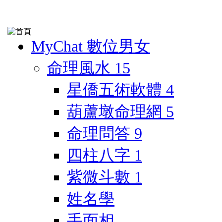
MyChat 數位男女
命理風水
15
星僑五術軟體
4
葫蘆墩命理網
5
命理問答
9
四柱八字
1
紫微斗數
1
姓名學
手面相