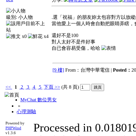
級別:
小人物
.選「祝福」的朋友妳太包容對方以放
當他愛上一個人時會自動把眼睛弄瞎，
還好不是100
x0
x4
對人太好不是件好事
自已會容易受傷，哈哈
[9 樓]
From：台灣中華電信 |
Posted：
20
<<
1
2
3
4
5
下頁
>>
(共 8 頁)
MyChat 數位男女
»
心理測驗
Powered by
Processed in 0.018019
PHPWind
v1.3.6