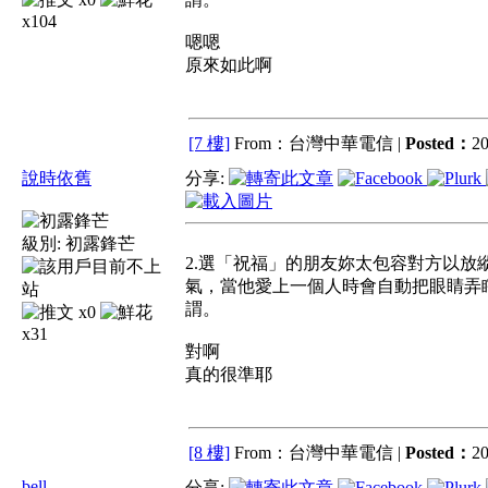
x104
嗯嗯
原來如此啊
[7 樓]
From：台灣中華電信 |
Posted：
20
說時依舊
分享:
級別:
初露鋒芒
2.選「祝福」的朋友妳太包容對方以放
氣，當他愛上一個人時會自動把眼睛弄
謂。
x0
x31
對啊
真的很準耶
[8 樓]
From：台灣中華電信 |
Posted：
20
bell
分享: