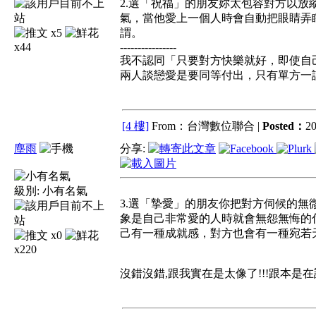
2.選「祝福」的朋友妳太包容對方以放
氣，當他愛上一個人時會自動把眼睛弄
x5
謂。
x44
----------------
我不認同「只要對方快樂就好，即使自
兩人談戀愛是要同等付出，只有單方一
[4 樓]
From：台灣數位聯合 |
Posted：
20
塵雨
分享:
級別:
小有名氣
3.選「摯愛」的朋友你把對方伺候的無
象是自己非常愛的人時就會無怨無悔的
己有一種成就感，對方也會有一種宛若
x0
x220
沒錯沒錯,跟我實在是太像了!!!跟本是在