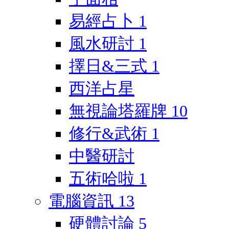
易經占卜
1
風水研討
1
擇日&三式
1
西洋占星
無視論塔羅牌
10
修行&武術
1
中醫研討
五術哈啦
1
電腦資訊
13
硬體討論
5