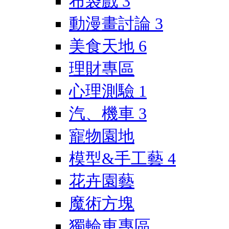
布袋戲
3
動漫畫討論
3
美食天地
6
理財專區
心理測驗
1
汽、機車
3
寵物園地
模型&手工藝
4
花卉園藝
魔術方塊
獨輪車專區