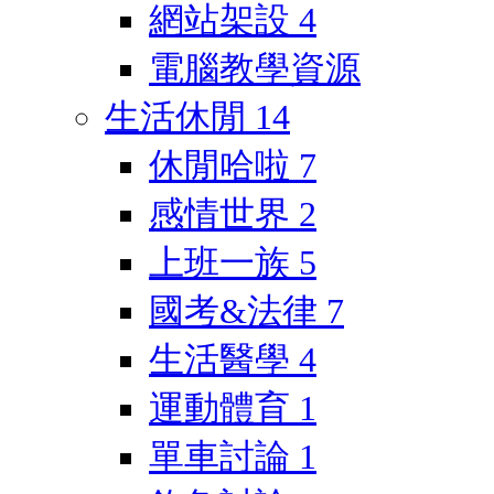
網站架設
4
電腦教學資源
生活休閒
14
休閒哈啦
7
感情世界
2
上班一族
5
國考&法律
7
生活醫學
4
運動體育
1
單車討論
1