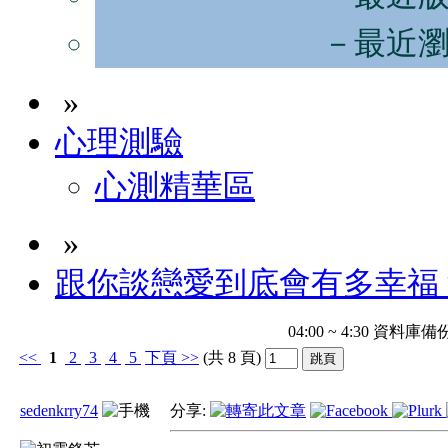
－最近
»
心理測驗
心測精華區
»
跟你談戀愛到底會有多幸福
04:00 ~ 4:30 
<<
1
2
3
4
5
下頁
>>
(共 8 頁)
sedenkrry74
分享: