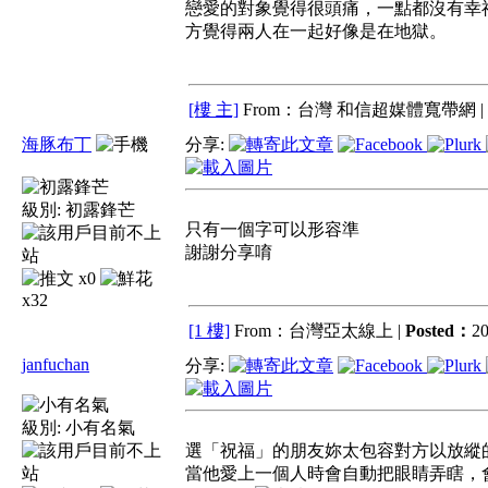
戀愛的對象覺得很頭痛，一點都沒有幸
方覺得兩人在一起好像是在地獄。
[樓 主]
From：台灣 和信超媒體寬帶網 |
海豚布丁
分享:
級別:
初露鋒芒
只有一個字可以形容準
謝謝分享唷
x0
x32
[1 樓]
From：台灣亞太線上 |
Posted：
20
janfuchan
分享:
級別:
小有名氣
選「祝福」的朋友妳太包容對方以放縱
當他愛上一個人時會自動把眼睛弄瞎，