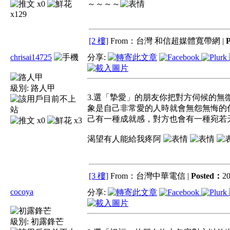
x0
～～～～
x129
[2 樓]
From：台灣 和信超媒體寬帶網 |
chrisai14725
分享:
級別:
路人甲
3.選「摯愛」的朋友你把對方伺候的無
象是自己非常愛的人時就會無怨無悔的
己有一種成就感，對方也會有一種宛若
x0
x3
渴望有人能給我疼阿
[3 樓]
From：台灣中華電信 |
Posted：
20
cocoya
分享:
級別:
初露鋒芒