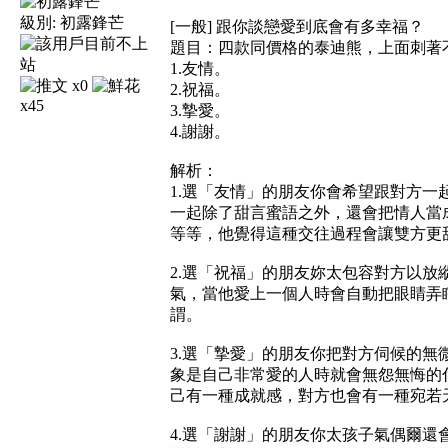
級別:
初露鋒芒
[一般] 跟你談戀愛到底會有多幸福？
題目：四款同價格的泰迪熊，上面刺著
1.友情。
x0
2.祝福。
x45
3.摯愛。
4.謝謝。
解析：
1.選「友情」的朋友你會希望跟對方一
一起除了甜言蜜語之外，還會把情人當
等等，他覺得這種交往過程會讓雙方更
2.選「祝福」的朋友妳太包容對方以放
氣，當他愛上一個人時會自動把眼睛弄
謂。
3.選「摯愛」的朋友你把對方伺候的無
象是自己非常愛的人時就會無怨無悔的
己有一種成就感，對方也會有一種宛若
4.選「謝謝」的朋友你太孩子氣偶爾還